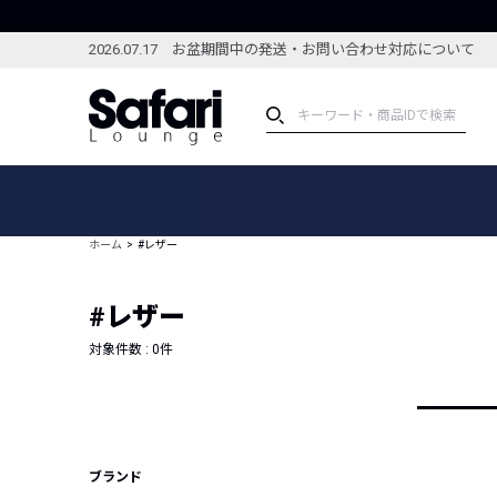
2026.07.17 お盆期間中の発送・お問い合わせ対応について
アイテム
スペシャル
カテゴリーから探す
スペシャルフィーチャ
ホーム
#レザー
ブランドから探す
特集記事
絞り込んで探す
#レザー
新着アイテム
コーディネート
編集部のおすすめアイテム
対象件数 :
0
件
編集部のおすすめコー
ランキング
雑誌・カタログ掲載アイテム
セール
ブランド