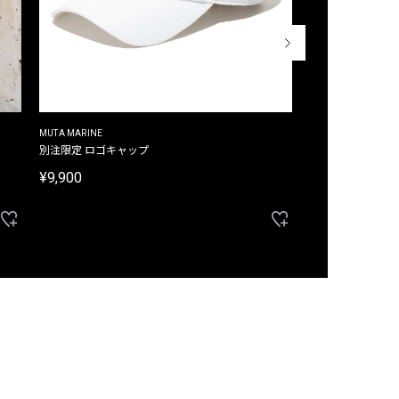
MUTA MARINE
CROSSLEY
ム
別注限定 ロゴキャップ
別注限定 ノースリ
¥9,900
¥8,580
40%OFF