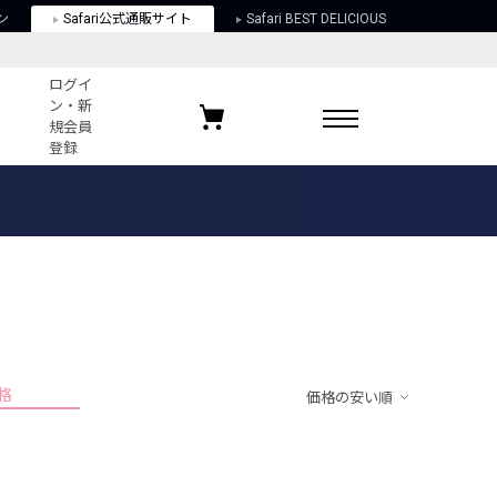
ン
Safari公式通販サイト
Safari BEST DELICIOUS
ログイ
ン・新
規会員
登録
ログイン・新規会員登録
お気に入りアイテム
ガイド
お気に入りブランド
お気に入り記事
最近チェックしたアイテム
格
価格の安い順
ポリシー
関する法律