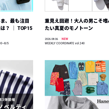
いま、最も注目
重見え回避！大人の男こそ嗜
？ ｜ TOP15
たい真夏のモノトーン
NEW
2026.08.06
30~8/5
WEEKLY COORDINATE vol.240