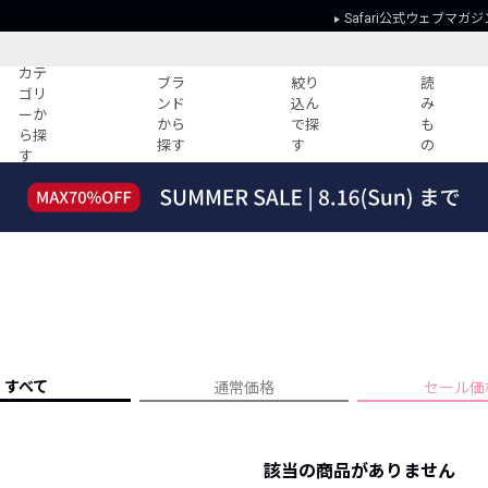
Safari公式ウェブマガジ
カテ
ブラ
絞り
読
ゴリ
ンド
込ん
み
ーか
から
で探
も
ら探
探す
す
の
す
読みもの
ガイド
ー
すべての記事
ショッピング
2026年のイチオシTシャツ！
初めての方
“WP”のイージーパンツを徹底解説&コ
Club Safari
ーデ紹介
よくある質問
HOTなコーデ TOP20
会社概要
ディネート
新ブランドご紹介！
会員利用規約
すべて
通常価格
セール価
人気記事ランキング
プライバシー
バイヤーズ レコメンド
特定商取引に
今週の別注アイテム
該当の商品がありません
ウィークリーコーデ