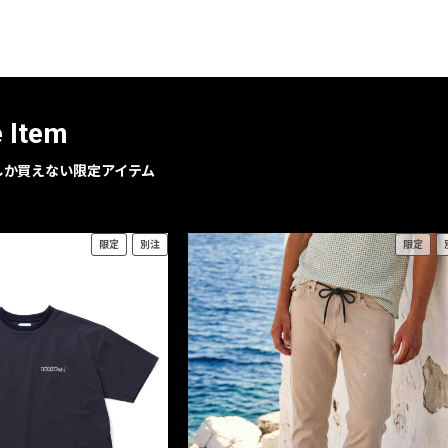
レコメンドアイテム
ピックアップアイテム
フォーカスブランド
セールおすすめアイテム
e Item
人気アイテム TOP 15
geでしか買えない限定アイテム
限定
別注
限定