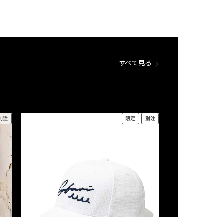
すべて見る
別注
限定
別注