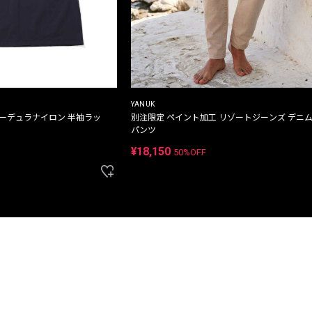
YANUK
コーデュラナイロン 半袖ラッ
別注限定 ペイント加工 リゾートジーンズ デニ
パンツ
¥18,150
50%OFF