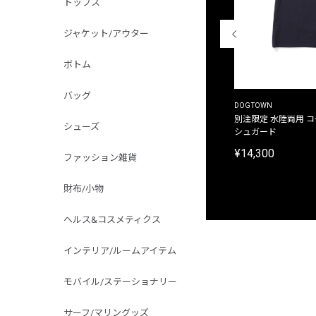
トップス
ジャケット/アウター
ボトム
バッグ
THE DUFFER OF ST.GEORGE
DOGTOWN
別注限定 ピグメントダイ バックプリント サーフ
別注限定 水陸両用 
シューズ
プリントTシャツ
シュガード
¥9,900
¥14,300
ファッション雑貨
財布/小物
ヘルス&コスメティクス
インテリア/ルームアイテム
モバイル/ステーショナリー
サーフ/マリングッズ