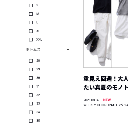
S
M
L
XL
XXL
ボトムス
28
29
重見え回避！大
30
たい真夏のモノ
31
32
NEW
2026.08.06
33
WEEKLY COORDINATE vol.2
34
35