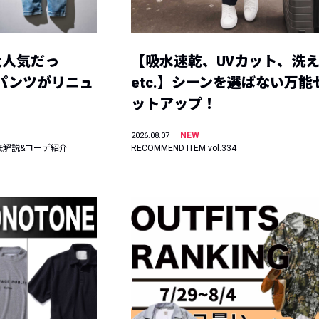
大人気だっ
【吸水速乾、UVカット、洗
ーパンツがリニュ
etc.】シーンを選ばない万能
ットアップ！
NEW
2026.08.07
底解説&コーデ紹介
RECOMMEND ITEM vol.334