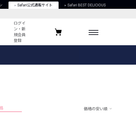
ン
Safari公式通販サイト
Safari BEST DELICIOUS
ログイ
ン・新
規会員
登録
ログイン・新規会員登録
お気に入りアイテム
ガイド
お気に入りブランド
お気に入り記事
最近チェックしたアイテム
格
価格の安い順
ポリシー
関する法律