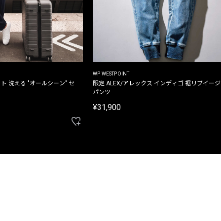
WP WESTPOINT
ト 洗える "オールシーン" セ
限定 ALEX/アレックス インディゴ 裾リブイー
パンツ
¥31,900