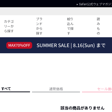
Safari公式ウェブマガジ
ブラ
絞り
読
カテゴ
ンド
込ん
み
リーか
から
で探
も
ら探す
探す
す
の
読みもの
ガイド
ー
すべての記事
ショッピング
2026年のイチオシTシャツ！
初めての方
“WP”のイージーパンツを徹底解説&コ
Club Safari
ーデ紹介
よくある質問
HOTなコーデ TOP20
会社概要
ディネート
新ブランドご紹介！
会員利用規約
すべて
通常価格
セール価
人気記事ランキング
プライバシー
バイヤーズ レコメンド
特定商取引に
今週の別注アイテム
該当の商品がありません
ウィークリーコーデ