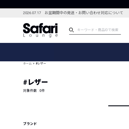
2026.07.17 お盆期間中の発送・お問い合わせ対応について
アイテム
スペシャル
カテゴリーから探す
スペシャルフィーチャ
ホーム
#レザー
ブランドから探す
特集記事
絞り込んで探す
#レザー
新着アイテム
コーディネート
編集部のおすすめアイテム
対象件数 :
0
件
編集部のおすすめコー
ランキング
雑誌・カタログ掲載アイテム
セール
ブランド