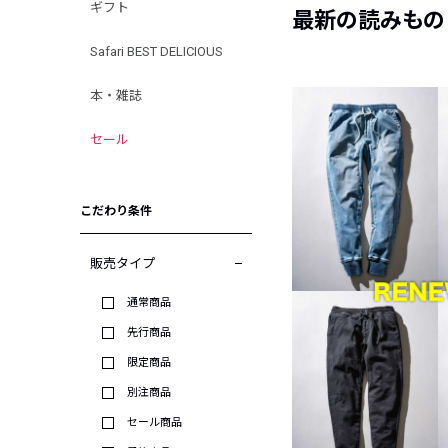
ギフト
最新の読みもの
Safari BEST DELICIOUS
本・雑誌
セール
こだわり条件
販売タイプ
通常商品
先行商品
限定商品
別注商品
セール商品