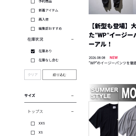
予約商品
新着アイテム
再入荷
【新型も登場】
編集部おすすめ
た”WP”イージ
在庫状況
ーアル！
在庫あり
NEW
2026.08.08
在庫なし含む
“WP”のイージーパンツを徹
クリア
絞り込む
サイズ
トップス
XXS
XS