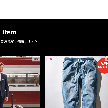
レコメンドアイテム
ピックアップアイテム
フォーカスブランド
セールおすすめアイテム
e Item
人気アイテム TOP 15
geでしか買えない限定アイテム
NEW
限定