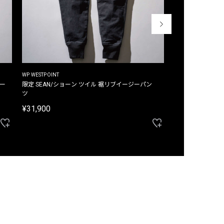
WP WESTPOINT
WP WESTPOINT
ジー
限定 SEAN/ショーン ツイル 裾リブイージーパン
限定 DAVID/デイヴィッド インデ
ツ
イージーパンツ
¥31,900
¥33,000