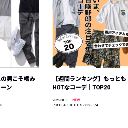
人の男こそ嗜み
【週間ランキング】もっとも
トーン
HOTなコーデ｜TOP20
NEW
2026.08.05
40
POPULAR OUTFITS 7/29~8/4