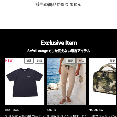
該当の商品がありません
Exclusive Item
Safari Loungeでしか買えない限定アイテム
NEW
限定
別注
限定
別注
限定
DOGTOWN
YANUK
NASAMICA
別注限定 水陸両用 コーデュ
別注限定 ペイント加工 リゾ
カモフラージュパイ