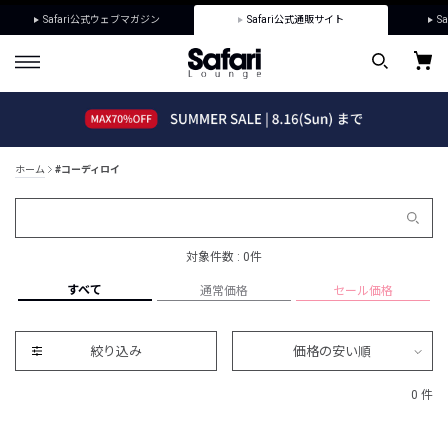
Safari公式ウェブマガジン
Safari公式通販サイト
Sa
ホーム
#コーディロイ
対象件数 : 0件
すべて
通常価格
セール価格
絞り込み
価格の安い順
0 件