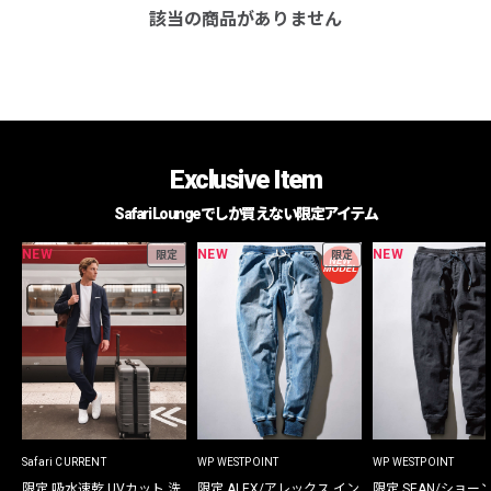
該当の商品がありません
Exclusive Item
Safari Loungeでしか買えない限定アイテム
NEW
NEW
NEW
限定
限定
Safari CURRENT
WP WESTPOINT
WP WESTPOINT
限定 吸水速乾 UVカット 洗
限定 ALEX/アレックス イン
限定 SEAN/ショー