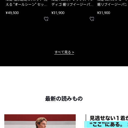
える "オールシーン" セット
ディゴ 裾リブイージーパン
裾リブイージーパン
アップ
ツ
¥49,500
¥31,900
¥31,900
すべて見る
最新の読みもの