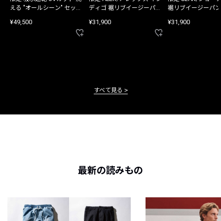
える "オールシーン" セット
ディゴ 裾リブイージーパン
裾リブイージーパン
アップ
ツ
¥49,500
¥31,900
¥31,900
すべて見る
最新の読みもの