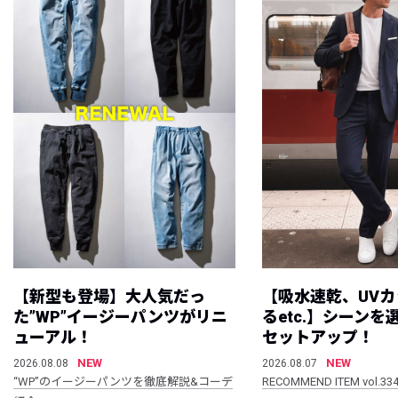
【新型も登場】大人気だっ
【吸水速乾、UV
た”WP”イージーパンツがリニ
るetc.】シーン
ューアル！
セットアップ！
NEW
NEW
2026.08.08
2026.08.07
“WP”のイージーパンツを徹底解説&コーデ
RECOMMEND ITEM vol.33