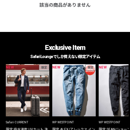
該当の商品がありません
Exclusive Item
Safari Loungeでしか買えない限定アイテム
NEW
NEW
NEW
限定
限定
Safari CURRENT
WP WESTPOINT
WP WESTPOINT
限定 吸水速乾 UVカット 洗
限定 ALEX/アレックス イン
限定 SEAN/ショー