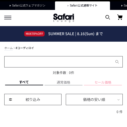
Safari公式ウェブマガジン
Safari公式通販サイト
Sa
ホーム
#コーディロイ
対象件数 : 0件
すべて
通常価格
セール価格
絞り込み
価格の安い順
0 件