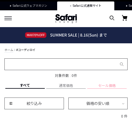
Safari公式ウェブマガジン
Safari公式通販サイト
Sa
ホーム
#コーディロイ
対象件数 : 0件
すべて
通常価格
セール価格
絞り込み
価格の安い順
0 件