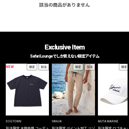
該当の商品がありません
Exclusive Item
Safari Loungeでしか買えない限定アイテム
NEW
限定
別注
限定
別注
限定
DOGTOWN
YANUK
MUTA MARINE
別注限定 水陸両用 コーデュ
別注限定 ペイント加工 リゾ
別注限定 ロゴキャ