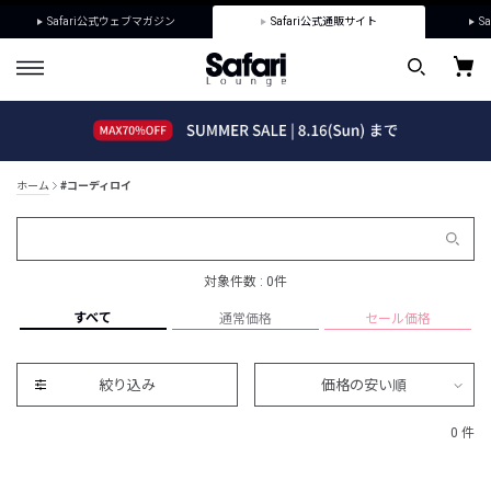
Safari公式ウェブマガジン
Safari公式通販サイト
Sa
ホーム
#コーディロイ
対象件数 : 0件
すべて
通常価格
セール価格
絞り込み
価格の安い順
0 件