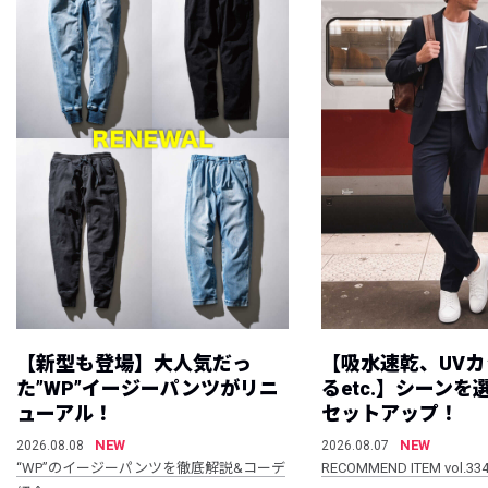
【新型も登場】大人気だっ
【吸水速乾、UV
た”WP”イージーパンツがリニ
るetc.】シーン
ューアル！
セットアップ！
NEW
NEW
2026.08.08
2026.08.07
“WP”のイージーパンツを徹底解説&コーデ
RECOMMEND ITEM vol.33