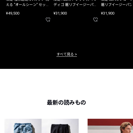
える "オールシーン" セット
ディゴ 裾リブイージーパン
裾リブイージーパン
アップ
ツ
¥49,500
¥31,900
¥31,900
すべて見る
最新の読みもの