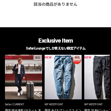
該当の商品がありません
Exclusive Item
Safari Loungeでしか買えない限定アイテム
NEW
NEW
NEW
限定
限定
Safari CURRENT
WP WESTPOINT
WP WESTPOINT
限定 吸水速乾 UVカット 洗
限定 ALEX/アレックス イン
限定 SEAN/ショー