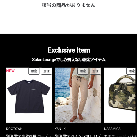
該当の商品がありません
Exclusive Item
Safari Loungeでしか買えない限定アイテム
NEW
限定
別注
限定
別注
限定
DOGTOWN
YANUK
NASAMICA
別注限定 水陸両用 コーデュ
別注限定 ペイント加工 リゾ
カモフラージュパイ