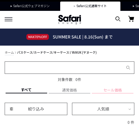
Safari公式ウェブマガジン
Safari公式通販サイト
Sa
ホーム
パスケース/カードケース/キーケース | YANUK (ヤヌーク)
対象件数 : 0件
すべて
通常価格
セール価格
絞り込み
人気順
0 件