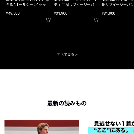
える "オールシーン" セット
ディゴ 裾リブイージーパン
裾リブイージーパン
アップ
ツ
¥49,500
¥31,900
¥31,900
すべて見る
最新の読みもの