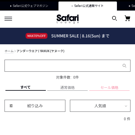
Safari公式ウェブマガジン
Safari公式通販サイト
Sa
ホーム
アンダーウエア | YANUK (ヤヌーク)
対象件数 : 0件
すべて
通常価格
セール価格
絞り込み
人気順
0 件