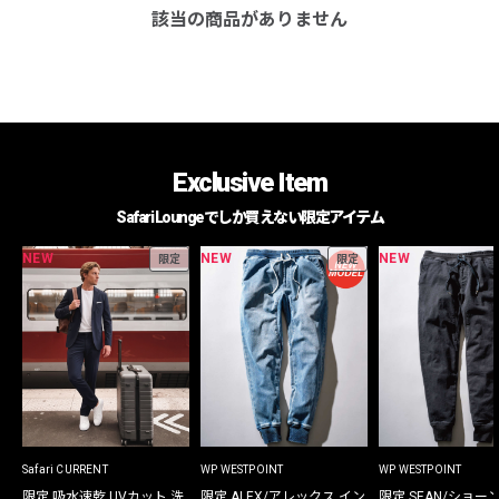
該当の商品がありません
Exclusive Item
Safari Loungeでしか買えない限定アイテム
NEW
NEW
NEW
限定
限定
Safari CURRENT
WP WESTPOINT
WP WESTPOINT
限定 吸水速乾 UVカット 洗
限定 ALEX/アレックス イン
限定 SEAN/ショー