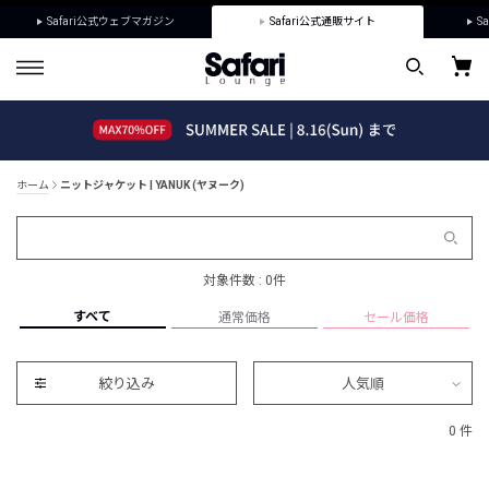
Safari公式ウェブマガジン
Safari公式通販サイト
Sa
ホーム
ニットジャケット | YANUK (ヤヌーク)
対象件数 : 0件
すべて
通常価格
セール価格
絞り込み
人気順
0 件