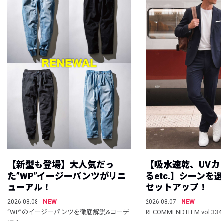
【新型も登場】大人気だっ
【吸水速乾、UV
た”WP”イージーパンツがリニ
るetc.】シーン
ューアル！
セットアップ！
NEW
NEW
2026.08.08
2026.08.07
“WP”のイージーパンツを徹底解説&コーデ
RECOMMEND ITEM vol.33