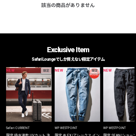
該当の商品がありません
Exclusive Item
Safari Loungeでしか買えない限定アイテム
NEW
NEW
NEW
限定
限定
Safari CURRENT
WP WESTPOINT
WP WESTPOINT
限定 吸水速乾 UVカット 洗
限定 ALEX/アレックス イン
限定 SEAN/ショー