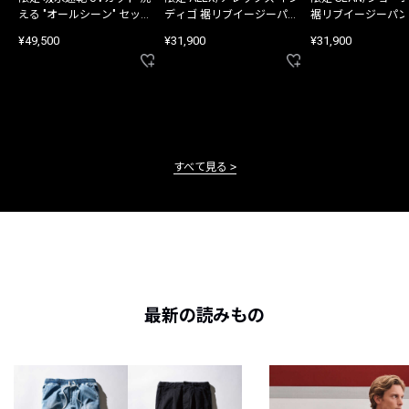
える "オールシーン" セット
ディゴ 裾リブイージーパン
裾リブイージーパン
アップ
ツ
¥49,500
¥31,900
¥31,900
すべて見る
最新の読みもの