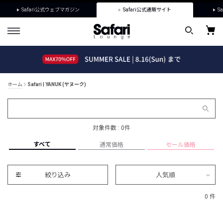
Safari公式ウェブマガジン
Safari公式通販サイト
Sa
ホーム
Safari | YANUK (ヤヌーク)
対象件数 : 0件
すべて
通常価格
セール価格
絞り込み
人気順
0 件