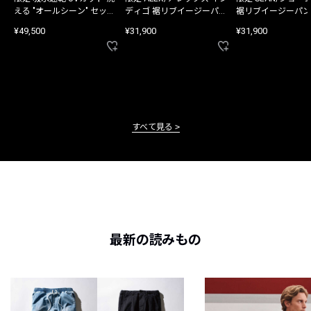
える "オールシーン" セット
ディゴ 裾リブイージーパン
裾リブイージーパン
アップ
ツ
¥49,500
¥31,900
¥31,900
すべて見る
最新の読みもの