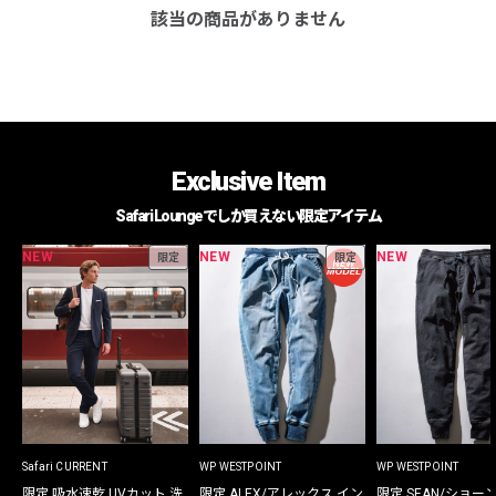
該当の商品がありません
Exclusive Item
Safari Loungeでしか買えない限定アイテム
NEW
NEW
NEW
限定
限定
Safari CURRENT
WP WESTPOINT
WP WESTPOINT
限定 吸水速乾 UVカット 洗
限定 ALEX/アレックス イン
限定 SEAN/ショー