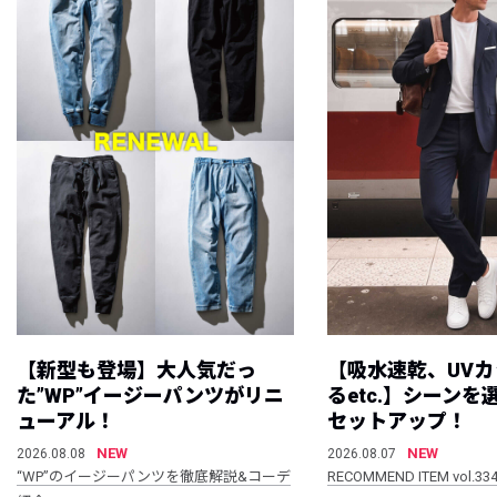
【新型も登場】大人気だっ
【吸水速乾、UV
た”WP”イージーパンツがリニ
るetc.】シーン
ューアル！
セットアップ！
NEW
NEW
2026.08.08
2026.08.07
“WP”のイージーパンツを徹底解説&コーデ
RECOMMEND ITEM vol.33