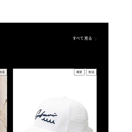
すべて見る
別注
限定
別注