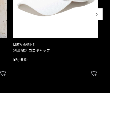
MUTA MARINE
CROSSLEY
ム
別注限定 ロゴキャップ
別注限定 ノースリ
¥9,900
¥8,580
40%OFF