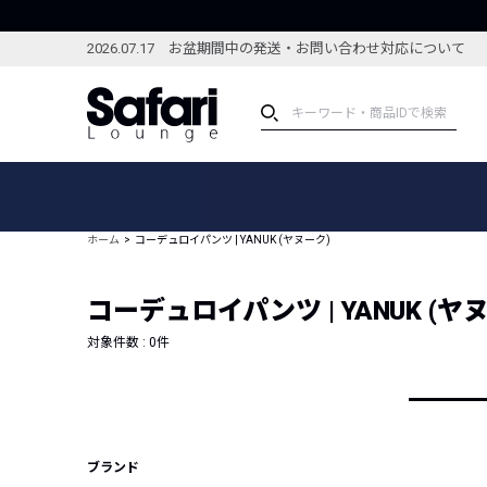
2026.07.17 お盆期間中の発送・お問い合わせ対応について
アイテム
スペシャル
カテゴリーから探す
スペシャルフィーチャ
ホーム
コーデュロイパンツ | YANUK (ヤヌーク)
ブランドから探す
特集記事
絞り込んで探す
コーデュロイパンツ | YANUK (ヤ
新着アイテム
コーディネート
編集部のおすすめアイテム
対象件数 :
0
件
編集部のおすすめコー
ランキング
雑誌・カタログ掲載アイテム
セール
ブランド