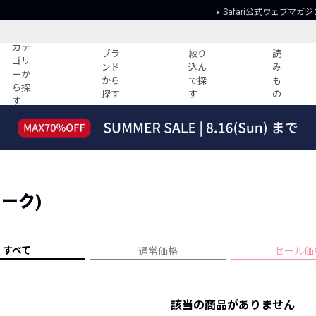
Safari公式ウェブマガジ
カテ
ブラ
絞り
読
ゴリ
ンド
込ん
み
ーか
から
で探
も
ら探
探す
す
の
す
読みもの
ガイド
ー
すべての記事
ショッピング
2026年のイチオシTシャツ！
初めての方
“WP”のイージーパンツを徹底解説&コ
Club Safari
ーデ紹介
ヌーク)
よくある質問
HOTなコーデ TOP20
会社概要
ディネート
新ブランドご紹介！
会員利用規約
すべて
通常価格
セール価
人気記事ランキング
プライバシー
バイヤーズ レコメンド
特定商取引に
今週の別注アイテム
該当の商品がありません
ウィークリーコーデ