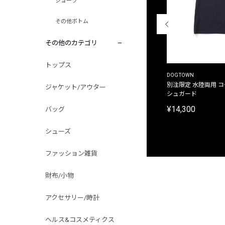
ショーツ
その他ボトム
その他のカテゴリ
トップス
THE DUFFER OF ST.GEORGE
DOGTOWN
別注限定 ピグメントダイ バックプリント サーフ
別注限定 水陸両用 
ジャケット/アウター
プリントTシャツ
シュガード
¥9,900
¥14,300
バッグ
シューズ
ファッション雑貨
財布/小物
アクセサリー/時計
ヘルス&コスメティクス