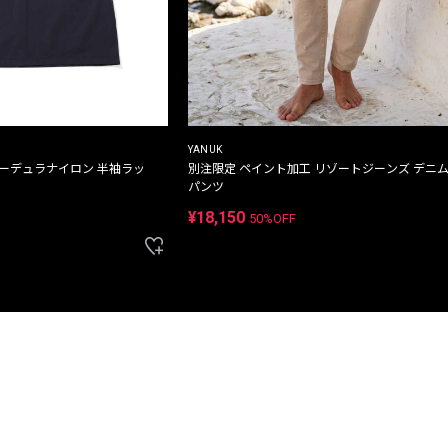
YANUK
コーデュラナイロン 半袖ラッ
別注限定 ペイント加工 リゾートジーンズ デニ
パンツ
¥18,150
50%OFF