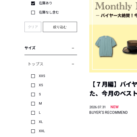
在庫あり
在庫なし含む
クリア
絞り込む
サイズ
トップス
XXS
【７月編】バイ
XS
た、今月のベス
S
M
NEW
2026.07.31
BUYER'S RECOMMEND
L
XL
XXL