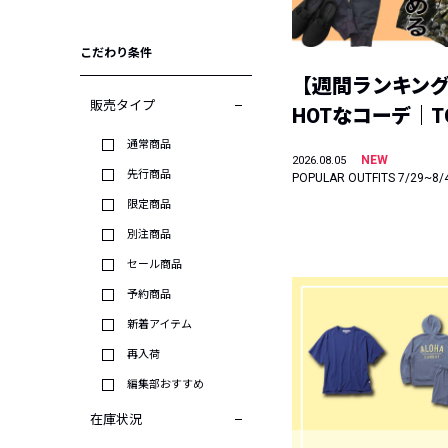
こだわり条件
【週間ランキン
販売タイプ
HOTなコーデ｜TO
通常商品
NEW
2026.08.05
先行商品
POPULAR OUTFITS 7/29~8/
限定商品
別注商品
セール商品
予約商品
新着アイテム
再入荷
編集部おすすめ
在庫状況