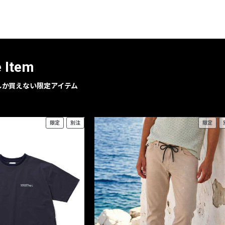
レコメンドアイテム
ピックアップアイテム
フォーカスブランド
セールおすすめアイテム
e Item
人気アイテム TOP 15
geでしか買えない限定アイテム
限定
別注
限定