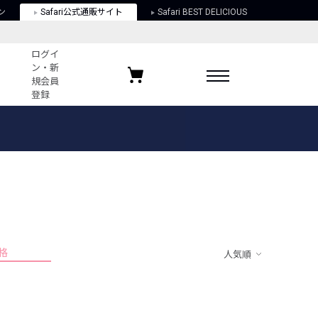
ン
Safari公式通販サイト
Safari BEST DELICIOUS
ログイ
ン・新
規会員
登録
ログイン・新規会員登録
お気に入りアイテム
ガイド
お気に入りブランド
お気に入り記事
最近チェックしたアイテム
格
人気順
ポリシー
関する法律