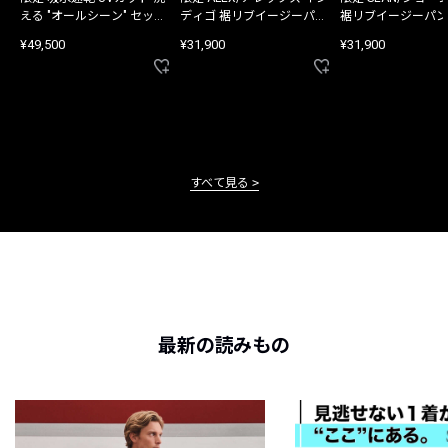
える "オールシーン" セット
ディゴ 裾リブイージーパン
裾リブイージーパン
アップ
ツ
¥49,500
¥31,900
¥31,900
すべて見る
最新の読みもの