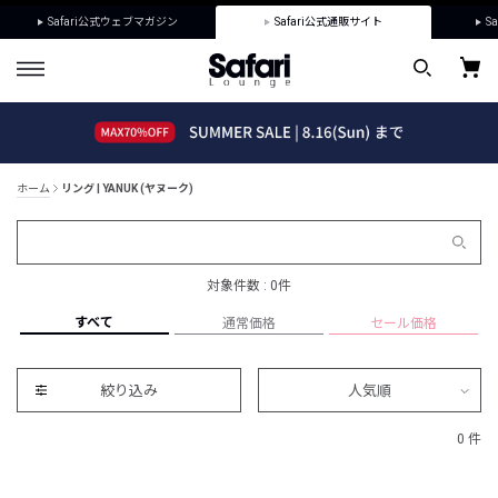
Safari公式ウェブマガジン
Safari公式通販サイト
Sa
ホーム
リング | YANUK (ヤヌーク)
対象件数 : 0件
すべて
通常価格
セール価格
絞り込み
人気順
0 件