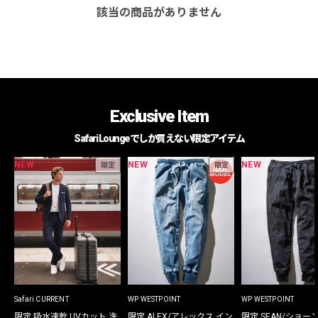
該当の商品がありません
Exclusive Item
Safari Loungeでしか買えない限定アイテム
NEW
NEW
NEW
限定
限定
Safari CURRENT
WP WESTPOINT
WP WESTPOINT
限定 吸水速乾 UVカット 洗
限定 ALEX/アレックス イン
限定 SEAN/ショー