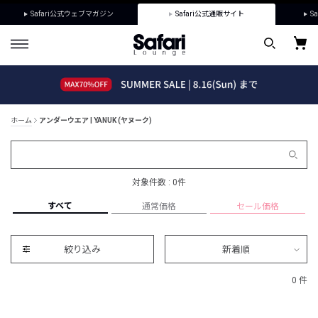
Safari公式ウェブマガジン
Safari公式通販サイト
Sa
ホーム
アンダーウエア | YANUK (ヤヌーク)
対象件数 : 0件
すべて
通常価格
セール価格
絞り込み
新着順
0 件