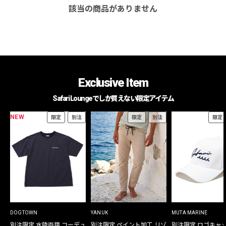
該当の商品がありません
Exclusive Item
Safari Loungeでしか買えない限定アイテム
NEW
限定
別注
限定
別注
限定
DOGTOWN
YANUK
MUTA MARINE
別注限定 水陸両用 コーデュ
別注限定 ペイント加工 リゾ
別注限定 ロゴキャ