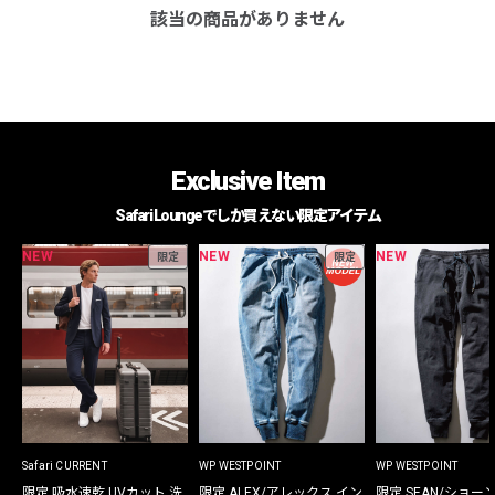
該当の商品がありません
Exclusive Item
Safari Loungeでしか買えない限定アイテム
NEW
NEW
NEW
限定
限定
Safari CURRENT
WP WESTPOINT
WP WESTPOINT
限定 吸水速乾 UVカット 洗
限定 ALEX/アレックス イン
限定 SEAN/ショー