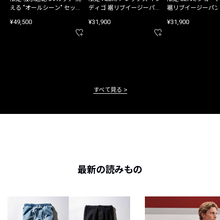
える "オールシーン" セット
ディゴ 裾リブイージーパン
裾リブイージーパン
アップ
ツ
¥49,500
¥31,900
¥31,900
すべて見る
最新の読みもの