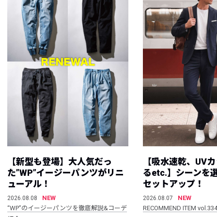
【新型も登場】大人気だっ
【吸水速乾、UV
た”WP”イージーパンツがリニ
るetc.】シーン
ューアル！
セットアップ！
NEW
NEW
2026.08.08
2026.08.07
“WP”のイージーパンツを徹底解説&コーデ
RECOMMEND ITEM vol.33