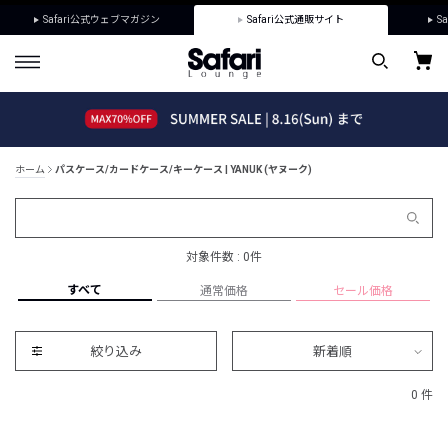
Safari公式ウェブマガジン
Safari公式通販サイト
Sa
ホーム
パスケース/カードケース/キーケース | YANUK (ヤヌーク)
対象件数 : 0件
すべて
通常価格
セール価格
絞り込み
新着順
0 件