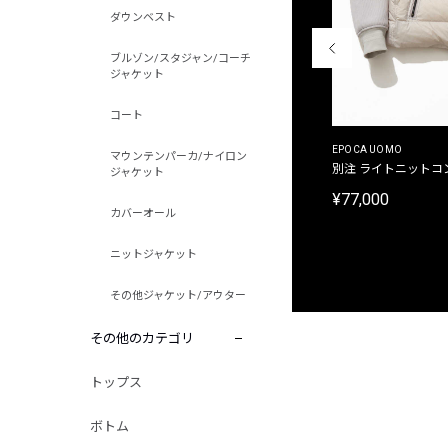
ダウンベスト
ブルゾン/スタジャン/コーチ
ジャケット
コート
MALIBUFARM
EPOCA UOMO
マウンテンパーカ/ナイロン
別注限定 10oz 裏パイル プリントプルオーバーパ
別注 ライトニットコ
ジャケット
ーカ
¥77,000
カバーオール
¥15,180
ニットジャケット
その他ジャケット/アウター
その他のカテゴリ
トップス
ボトム