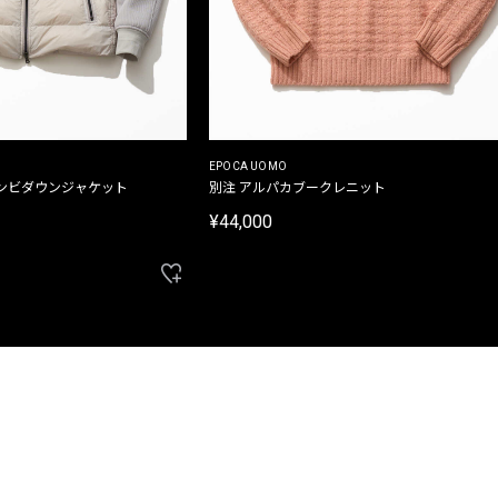
EPOCA UOMO
ンビダウンジャケット
別注 アルパカブークレニット
¥44,000