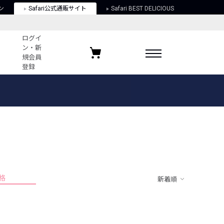
ン
Safari公式通販サイト
Safari BEST DELICIOUS
ログイ
ン・新
規会員
登録
ログイン・新規会員登録
お気に入りアイテム
ガイド
お気に入りブランド
お気に入り記事
最近チェックしたアイテム
格
新着順
ポリシー
関する法律