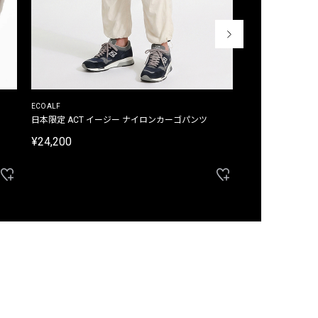
ECOALF
ECOALF
日本限定 ACT イージー ナイロンカーゴパンツ
日本限定 ACTナ
¥24,200
¥22,000