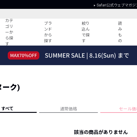
Safari公式ウェブマガジ
カテ
ブラ
絞り
読
ゴリ
ンド
込ん
み
ーか
から
で探
も
ら探
探す
す
の
す
読みもの
ガイド
ー
すべての記事
ショッピング
2026年のイチオシTシャツ！
初めての方
“WP”のイージーパンツを徹底解説&コ
Club Safari
ーデ紹介
ヌーク)
よくある質問
HOTなコーデ TOP20
会社概要
ディネート
新ブランドご紹介！
会員利用規約
すべて
通常価格
セール価
人気記事ランキング
プライバシー
バイヤーズ レコメンド
特定商取引に
今週の別注アイテム
該当の商品がありません
ウィークリーコーデ