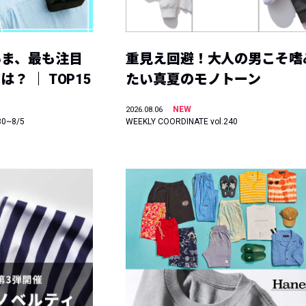
いま、最も注目
重見え回避！大人の男こそ嗜
？ ｜ TOP15
たい真夏のモノトーン
NEW
2026.08.06
30~8/5
WEEKLY COORDINATE vol.240