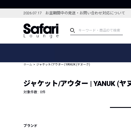
2026.07.17 お盆期間中の発送・お問い合わせ対応について
アイテム
スペシャル
カテゴリーから探す
スペシャルフィーチャ
ホーム
ジャケット/アウター | YANUK (ヤヌーク)
ブランドから探す
特集記事
絞り込んで探す
ジャケット/アウター | YANUK (ヤ
新着アイテム
コーディネート
編集部のおすすめアイテム
対象件数 :
0
件
編集部のおすすめコー
ランキング
雑誌・カタログ掲載アイテム
セール
ブランド