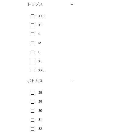
トップス
XXS
XS
S
M
L
XL
XXL
ボトムス
28
29
30
31
32