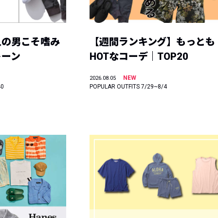
人の男こそ嗜み
【週間ランキング】もっとも
トーン
HOTなコーデ｜TOP20
NEW
2026.08.05
40
POPULAR OUTFITS 7/29~8/4