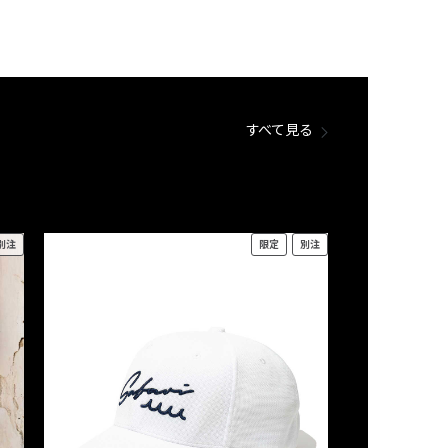
すべて見る
別注
限定
別注