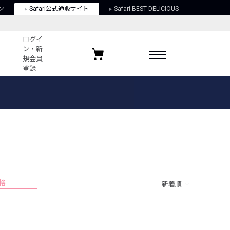
ン
Safari公式通販サイト
Safari BEST DELICIOUS
ログイ
ン・新
規会員
登録
ログイン・新規会員登録
お気に入りアイテム
ガイド
お気に入りブランド
お気に入り記事
最近チェックしたアイテム
格
新着順
ポリシー
関する法律