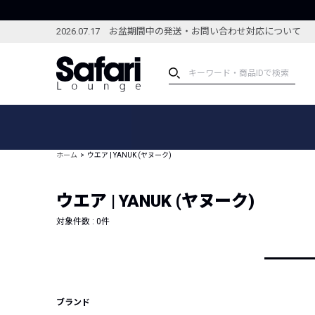
2026.07.17 お盆期間中の発送・お問い合わせ対応について
アイテム
スペシャル
カテゴリーから探す
スペシャルフィーチャ
ホーム
ウエア | YANUK (ヤヌーク)
ブランドから探す
特集記事
絞り込んで探す
ウエア | YANUK (ヤヌーク)
新着アイテム
コーディネート
編集部のおすすめアイテム
対象件数 :
0
件
編集部のおすすめコー
ランキング
雑誌・カタログ掲載アイテム
セール
ブランド