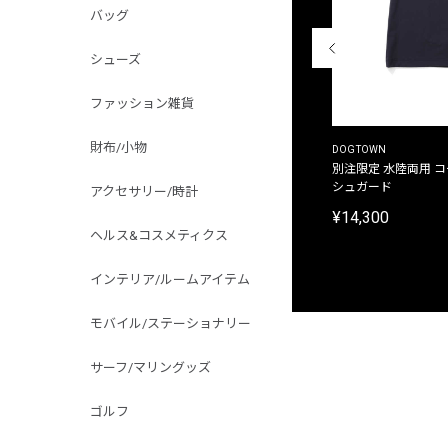
バッグ
シューズ
ファッション雑貨
財布/小物
THE DUFFER OF ST.GEORGE
DOGTOWN
別注限定 ピグメントダイ バックプリント サーフ
別注限定 水陸両用 
プリントTシャツ
シュガード
アクセサリー/時計
¥9,900
¥14,300
ヘルス&コスメティクス
インテリア/ルームアイテム
モバイル/ステーショナリー
サーフ/マリングッズ
ゴルフ