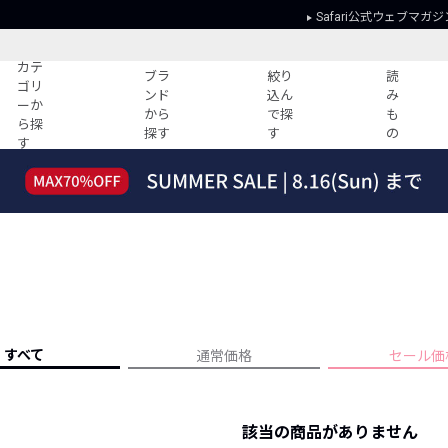
Safari公式ウェブマガジ
カテ
ブラ
絞り
読
ゴリ
ンド
込ん
み
ーか
から
で探
も
ら探
探す
す
の
す
読みもの
ガイド
ー
すべての記事
ショッピング
2026年のイチオシTシャツ！
初めての方
“WP”のイージーパンツを徹底解説&コ
Club Safari
ーデ紹介
よくある質問
HOTなコーデ TOP20
会社概要
ディネート
新ブランドご紹介！
会員利用規約
すべて
通常価格
セール価
人気記事ランキング
プライバシー
バイヤーズ レコメンド
特定商取引に
今週の別注アイテム
該当の商品がありません
ウィークリーコーデ