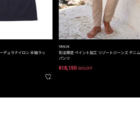
YANUK
コーデュラナイロン 半袖ラッ
別注限定 ペイント加工 リゾートジーンズ デニ
パンツ
¥18,150
50%OFF