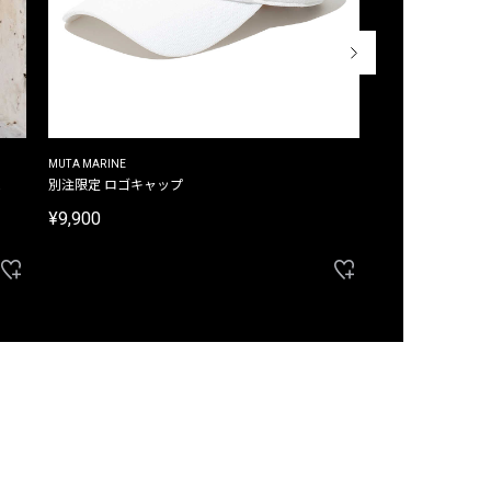
MUTA MARINE
CROSSLEY
ム
別注限定 ロゴキャップ
別注限定 ノースリ
¥9,900
¥8,580
40%OFF