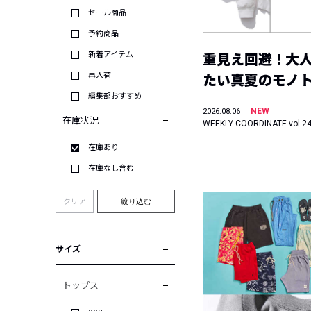
セール商品
予約商品
新着アイテム
重見え回避！大
再入荷
たい真夏のモノ
編集部おすすめ
NEW
2026.08.06
在庫状況
WEEKLY COORDINATE vol.2
在庫あり
在庫なし含む
クリア
絞り込む
サイズ
トップス