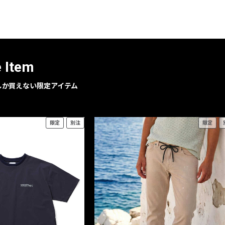
レコメンドアイテム
ピックアップアイテム
フォーカスブランド
セールおすすめアイテム
e Item
人気アイテム TOP 15
geでしか買えない限定アイテム
限定
別注
限定