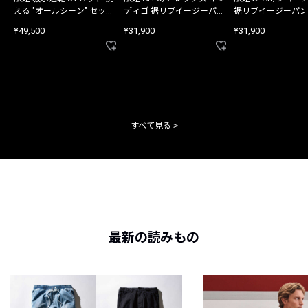
える "オールシーン" セット
ディゴ 裾リブイージーパン
裾リブイージーパン
アップ
ツ
¥49,500
¥31,900
¥31,900
すべて見る
最新の読みもの