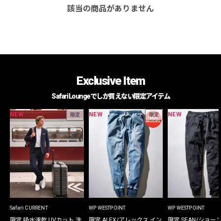
該当の商品がありません
Exclusive Item
Safari Loungeでしか買えない限定アイテム
NEW
NEW
NEW
限定
限定
Safari CURRENT
WP WESTPOINT
WP WESTPOINT
限定 吸水速乾 UVカット 洗
限定 ALEX/アレックス イン
限定 SEAN/ショー