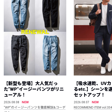
【新型も登場】大人気だっ
【吸水速乾、UV
た”WP”イージーパンツがリニ
るetc.】シーン
ューアル！
セットアップ！
NEW
NEW
2026.08.08
2026.08.07
“WP”のイージーパンツを徹底解説&コーデ
RECOMMEND ITEM vol.33