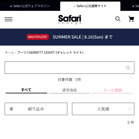
Safari公式ウェブマガジン
Safari公式通販サイト
Sa
ホーム
ブーツ | GARRETT LEIGHT (ギャレット ライト)
対象件数 : 0件
すべて
通常価格
セール価格
絞り込み
人気順
0 件