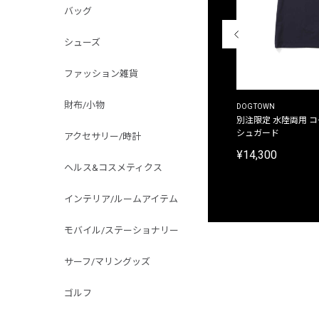
バッグ
シューズ
ファッション雑貨
財布/小物
THE DUFFER OF ST.GEORGE
DOGTOWN
別注限定 ピグメントダイ バックプリント サーフ
別注限定 水陸両用 
プリントTシャツ
シュガード
アクセサリー/時計
¥9,900
¥14,300
ヘルス&コスメティクス
インテリア/ルームアイテム
モバイル/ステーショナリー
サーフ/マリングッズ
ゴルフ