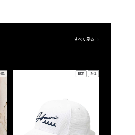
すべて見る
別注
限定
別注