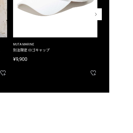
MUTA MARINE
CROSSLEY
ム
別注限定 ロゴキャップ
別注限定 ノースリ
¥9,900
¥8,580
40%OFF