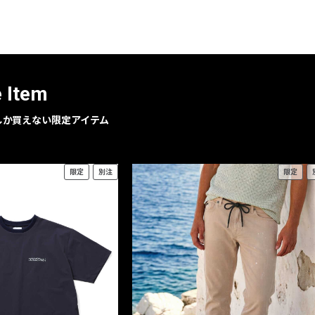
レコメンドアイテム
ピックアップアイテム
フォーカスブランド
セールおすすめアイテム
e Item
人気アイテム TOP 15
geでしか買えない限定アイテム
限定
別注
限定