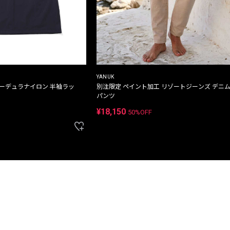
YANUK
コーデュラナイロン 半袖ラッ
別注限定 ペイント加工 リゾートジーンズ デニ
パンツ
¥18,150
50%OFF