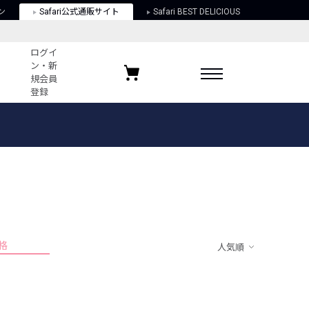
ン
Safari公式通販サイト
Safari BEST DELICIOUS
ログイ
ン・新
規会員
登録
ログイン・新規会員登録
お気に入りアイテム
ガイド
お気に入りブランド
お気に入り記事
最近チェックしたアイテム
格
人気順
ポリシー
関する法律