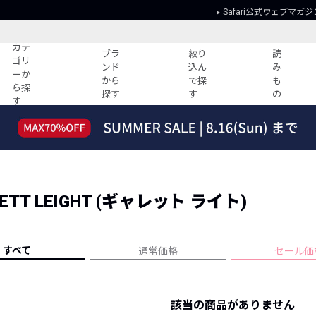
Safari公式ウェブマガジ
カテ
ブラ
絞り
読
ゴリ
ンド
込ん
み
ーか
から
で探
も
ら探
探す
す
の
す
読みもの
ガイド
ー
すべての記事
ショッピング
2026年のイチオシTシャツ！
初めての方
“WP”のイージーパンツを徹底解説&コ
Club Safari
ーデ紹介
T LEIGHT (ギャレット ライト)
よくある質問
HOTなコーデ TOP20
会社概要
ディネート
新ブランドご紹介！
会員利用規約
すべて
通常価格
セール価
人気記事ランキング
プライバシー
バイヤーズ レコメンド
特定商取引に
今週の別注アイテム
該当の商品がありません
ウィークリーコーデ