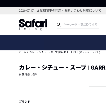
2026.07.17 お盆期間中の発送・お問い合わせ対応について
アイテム
スペシャル
カテゴリーから探す
スペシャルフィーチャ
ホーム
カレー・シチュー・スープ | GARRETT LEIGHT (ギャレット ライト)
ブランドから探す
特集記事
絞り込んで探す
カレー・シチュー・スープ | GARRET
新着アイテム
コーディネート
編集部のおすすめアイテム
対象件数 :
0
件
編集部のおすすめコー
ランキング
雑誌・カタログ掲載アイテム
セール
ブランド