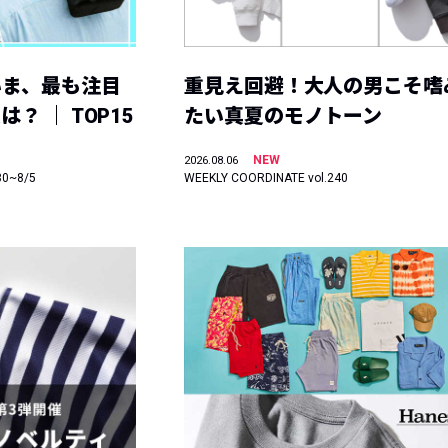
いま、最も注目
重見え回避！大人の男こそ嗜
？ ｜ TOP15
たい真夏のモノトーン
NEW
2026.08.06
30~8/5
WEEKLY COORDINATE vol.240