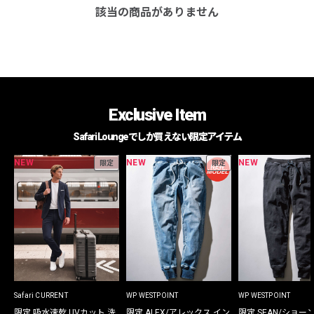
該当の商品がありません
Exclusive Item
Safari Loungeでしか買えない限定アイテム
NEW
NEW
NEW
限定
限定
Safari CURRENT
WP WESTPOINT
WP WESTPOINT
限定 吸水速乾 UVカット 洗
限定 ALEX/アレックス イン
限定 SEAN/ショー