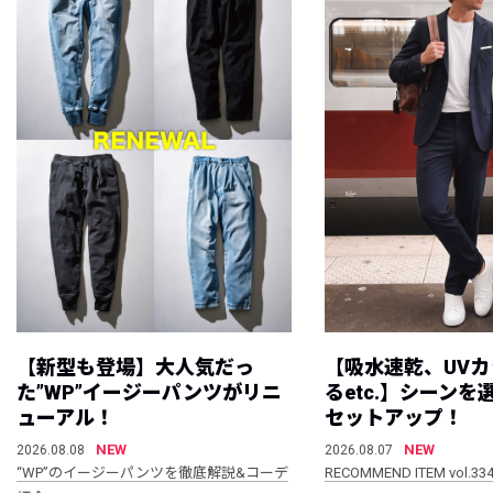
【新型も登場】大人気だっ
【吸水速乾、UV
た”WP”イージーパンツがリニ
るetc.】シーン
ューアル！
セットアップ！
NEW
NEW
2026.08.08
2026.08.07
“WP”のイージーパンツを徹底解説&コーデ
RECOMMEND ITEM vol.33