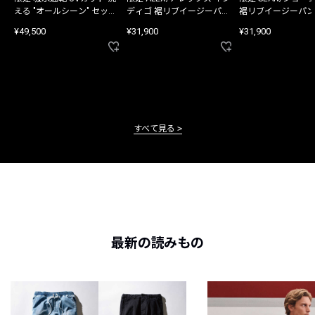
える "オールシーン" セット
ディゴ 裾リブイージーパン
裾リブイージーパン
アップ
ツ
¥49,500
¥31,900
¥31,900
すべて見る
最新の読みもの