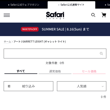
Safari公式ウェブマガジン
Safari公式通販サイト
Sa
ホーム
アート | GARRETT LEIGHT (ギャレット ライト)
対象件数 : 0件
すべて
通常価格
セール価格
絞り込み
人気順
0 件