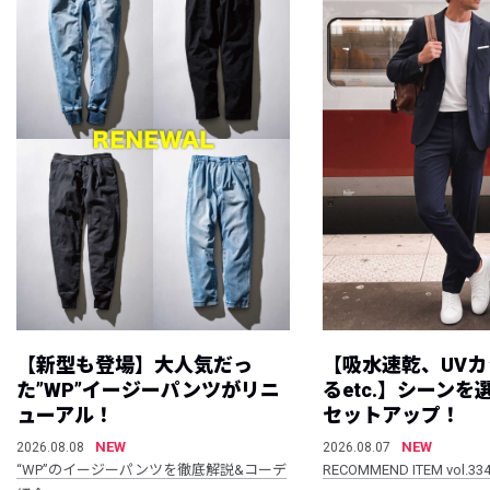
【新型も登場】大人気だっ
【吸水速乾、UV
た”WP”イージーパンツがリニ
るetc.】シーン
ューアル！
セットアップ！
NEW
NEW
2026.08.08
2026.08.07
“WP”のイージーパンツを徹底解説&コーデ
RECOMMEND ITEM vol.33