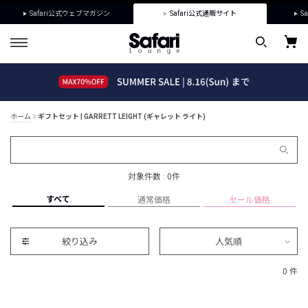
Safari公式ウェブマガジン
Safari公式通販サイト
Sa
ホーム
ギフトセット | GARRETT LEIGHT (ギャレット ライト)
対象件数 : 0件
すべて
通常価格
セール価格
絞り込み
人気順
0 件