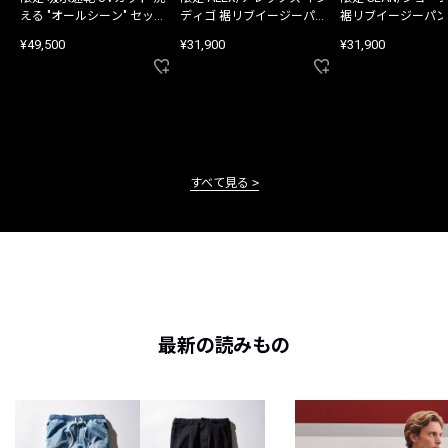
える "オールシーン" セット
ディゴ 裾リブイージーパン
裾リブイージーパン
アップ
ツ
¥49,500
¥31,900
¥31,900
すべて見る
最新の読みもの