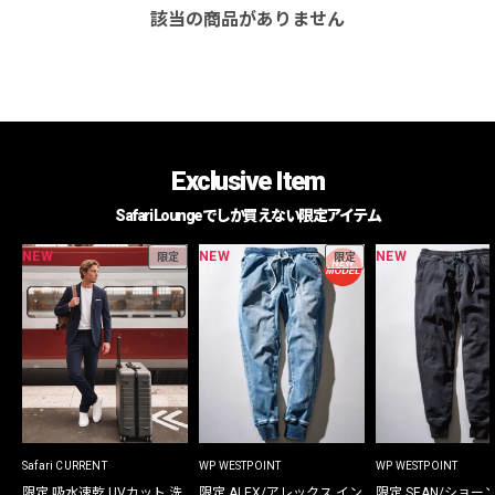
該当の商品がありません
Exclusive Item
Safari Loungeでしか買えない限定アイテム
NEW
NEW
NEW
限定
限定
Safari CURRENT
WP WESTPOINT
WP WESTPOINT
限定 吸水速乾 UVカット 洗
限定 ALEX/アレックス イン
限定 SEAN/ショー