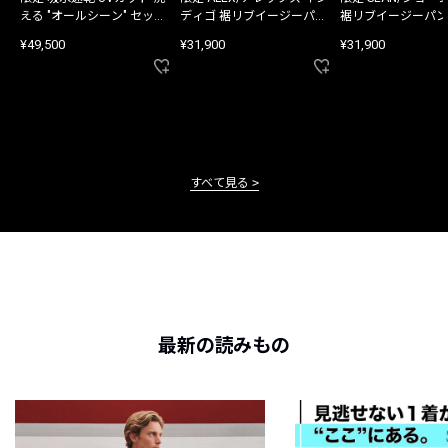
える "オールシーン" セット
ディゴ 裾リブイージーパン
裾リブイージーパン
アップ
ツ
¥49,500
¥31,900
¥31,900
すべて見る
最新の読みもの