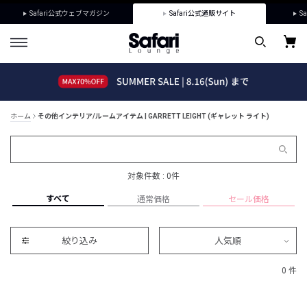
Safari公式ウェブマガジン
Safari公式通販サイト
Sa
ホーム
その他インテリア/ルームアイテム | GARRETT LEIGHT (ギャレット ライト)
対象件数 : 0件
すべて
通常価格
セール価格
絞り込み
人気順
0 件