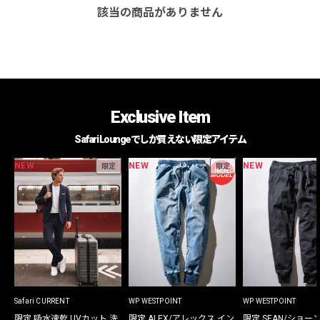
該当の商品がありません
Exclusive Item
Safari Loungeでしか買えない限定アイテム
NEW
NEW
NEW
限定
限定
Safari CURRENT
WP WESTPOINT
WP WESTPOINT
限定 吸水速乾 UVカット 洗
限定 ALEX/アレックス イン
限定 SEAN/ショー