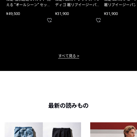
える "オールシーン" セット
ディゴ 裾リブイージーパン
裾リブイージーパン
アップ
ツ
¥49,500
¥31,900
¥31,900
すべて見る
最新の読みもの