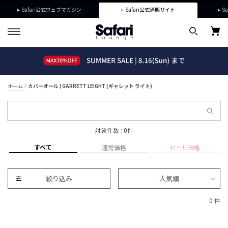
Safari公式ウェブマガジン
Safari公式通販サイト
Sa
ホーム
カバーオール | GARRETT LEIGHT (ギャレット ライト)
対象件数 : 0件
すべて
通常価格
セール価格
絞り込み
人気順
0 件