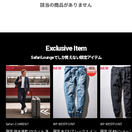
該当の商品がありません
Exclusive Item
Safari Loungeでしか買えない限定アイテム
NEW
NEW
NEW
限定
限定
Safari CURRENT
WP WESTPOINT
WP WESTPOINT
限定 吸水速乾 UVカット 洗
限定 ALEX/アレックス イン
限定 SEAN/ショー