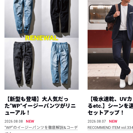
【新型も登場】大人気だっ
【吸水速乾、UV
た”WP”イージーパンツがリニ
るetc.】シーン
ューアル！
セットアップ！
NEW
NEW
2026.08.08
2026.08.07
“WP”のイージーパンツを徹底解説&コーデ
RECOMMEND ITEM vol.33