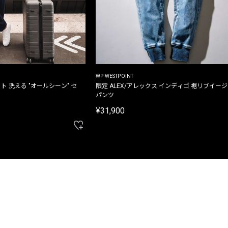
WP WESTPOINT
ト 洗える "オールシーン" セ
限定 ALEX/アレックス インディゴ 裾リブイー
パンツ
¥31,900