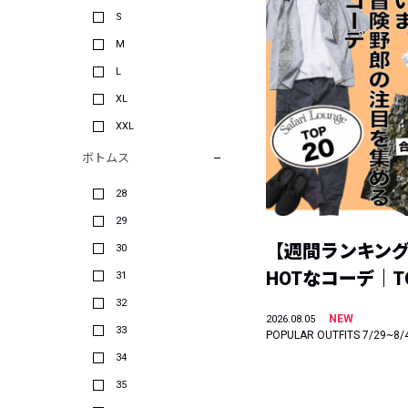
S
M
L
XL
XXL
ボトムス
28
29
【週間ランキン
30
HOTなコーデ｜TO
31
32
NEW
2026.08.05
33
POPULAR OUTFITS 7/29~8/
34
35