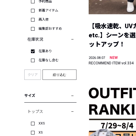
予約商品
新着アイテム
再入荷
【吸水速乾、UV
編集部おすすめ
etc.】シーンを
在庫状況
ットアップ！
在庫あり
NEW
2026.08.07
在庫なし含む
RECOMMEND ITEM vol.334
クリア
絞り込む
サイズ
トップス
XXS
XS