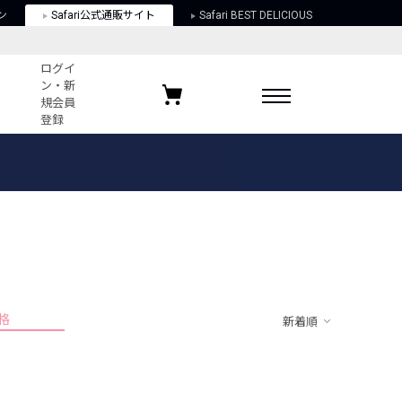
ン
Safari公式通販サイト
Safari BEST DELICIOUS
ログイ
ン・新
規会員
登録
ログイン・新規会員登録
お気に入りアイテム
ガイド
お気に入りブランド
お気に入り記事
最近チェックしたアイテム
格
新着順
ポリシー
関する法律