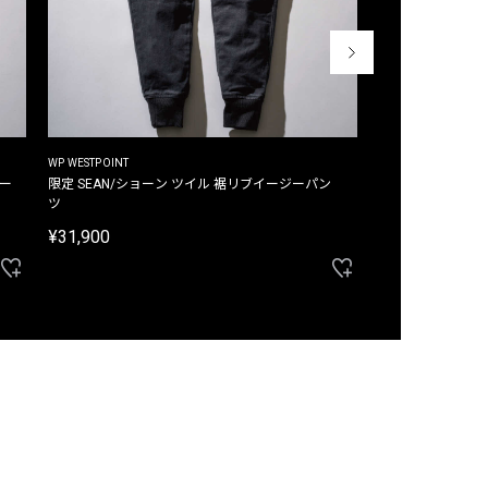
WP WESTPOINT
WP WESTPOINT
ジー
限定 SEAN/ショーン ツイル 裾リブイージーパン
限定 DAVID/デイヴィッド インデ
ツ
イージーパンツ
¥31,900
¥33,000