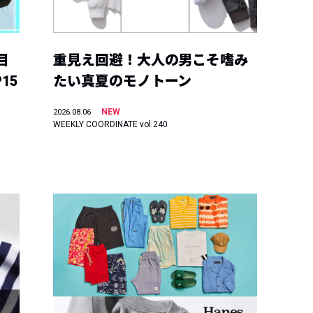
目
重見え回避！大人の男こそ嗜み
15
たい真夏のモノトーン
NEW
2026.08.06
WEEKLY COORDINATE vol.240