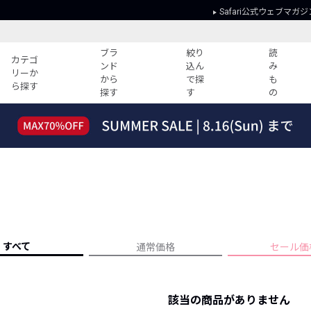
Safari公式ウェブマガジ
ブラ
絞り
読
カテゴ
ンド
込ん
み
リーか
から
で探
も
ら探す
探す
す
の
読みもの
ガイド
ー
すべての記事
ショッピング
2026年のイチオシTシャツ！
初めての方
“WP”のイージーパンツを徹底解説&コ
Club Safari
ーデ紹介
よくある質問
HOTなコーデ TOP20
会社概要
ディネート
新ブランドご紹介！
会員利用規約
すべて
通常価格
セール価
人気記事ランキング
プライバシー
バイヤーズ レコメンド
特定商取引に
今週の別注アイテム
該当の商品がありません
ウィークリーコーデ