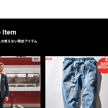
レコメンドアイテム
ピックアップアイテム
フォーカスブランド
セールおすすめアイテム
e Item
人気アイテム TOP 15
geでしか買えない限定アイテム
NEW
限定