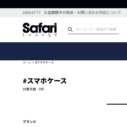
2026.07.17 お盆期間中の発送・お問い合わせ対応について
アイテム
スペシャル
カテゴリーから探す
スペシャルフィーチャ
ホーム
#スマホケース
ブランドから探す
特集記事
絞り込んで探す
#スマホケース
新着アイテム
コーディネート
編集部のおすすめアイテム
対象件数 :
0
件
編集部のおすすめコー
ランキング
雑誌・カタログ掲載アイテム
セール
ブランド