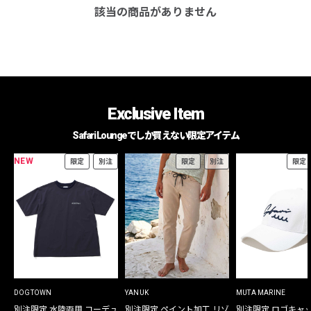
該当の商品がありません
Exclusive Item
Safari Loungeでしか買えない限定アイテム
NEW
限定
別注
限定
別注
限定
DOGTOWN
YANUK
MUTA MARINE
別注限定 水陸両用 コーデュ
別注限定 ペイント加工 リゾ
別注限定 ロゴキャ