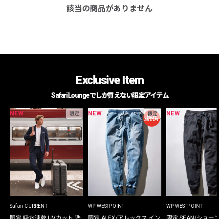
該当の商品がありません
Exclusive Item
Safari Loungeでしか買えない限定アイテム
NEW
NEW
NEW
限定
限定
Safari CURRENT
WP WESTPOINT
WP WESTPOINT
限定 吸水速乾 UVカット 洗
限定 ALEX/アレックス イン
限定 SEAN/ショー