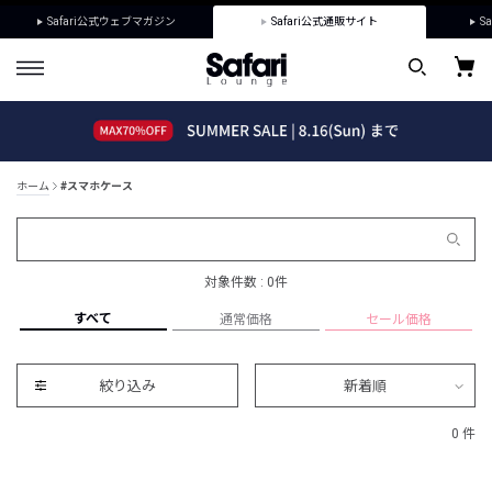
Safari公式ウェブマガジン
Safari公式通販サイト
Sa
ホーム
#スマホケース
対象件数 : 0件
すべて
通常価格
セール価格
絞り込み
新着順
0 件