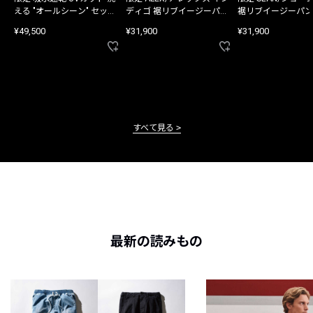
える "オールシーン" セット
ディゴ 裾リブイージーパン
裾リブイージーパン
アップ
ツ
¥49,500
¥31,900
¥31,900
すべて見る
最新の読みもの