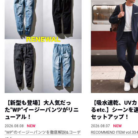
【新型も登場】大人気だっ
【吸水速乾、UV
た”WP”イージーパンツがリニ
るetc.】シーン
ューアル！
セットアップ！
NEW
NEW
2026.08.08
2026.08.07
“WP”のイージーパンツを徹底解説&コーデ
RECOMMEND ITEM vol.33