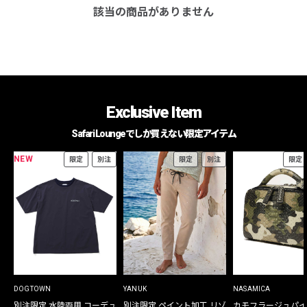
該当の商品がありません
Exclusive Item
Safari Loungeでしか買えない限定アイテム
NEW
限定
別注
限定
別注
限定
DOGTOWN
YANUK
NASAMICA
別注限定 水陸両用 コーデュ
別注限定 ペイント加工 リゾ
カモフラージュパイ