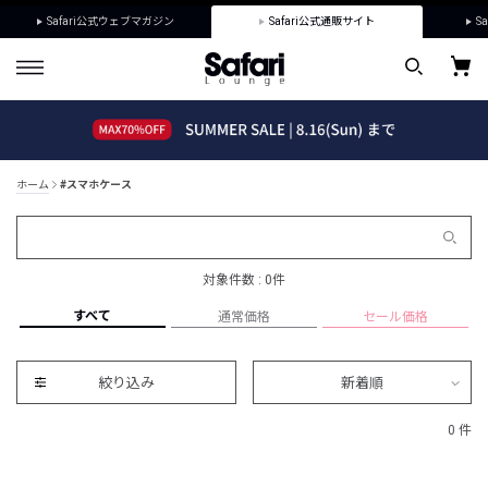
Safari公式ウェブマガジン
Safari公式通販サイト
Sa
ホーム
#スマホケース
対象件数 : 0件
すべて
通常価格
セール価格
絞り込み
新着順
0 件