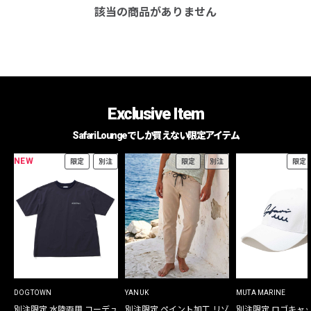
該当の商品がありません
Exclusive Item
Safari Loungeでしか買えない限定アイテム
NEW
限定
別注
限定
別注
限定
DOGTOWN
YANUK
MUTA MARINE
別注限定 水陸両用 コーデュ
別注限定 ペイント加工 リゾ
別注限定 ロゴキャ