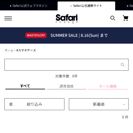
Safari公式ウェブマガジン
Safari公式通販サイト
Sa
ホーム
#スマホケース
対象件数 : 0件
すべて
通常価格
セール価格
絞り込み
新着順
0 件