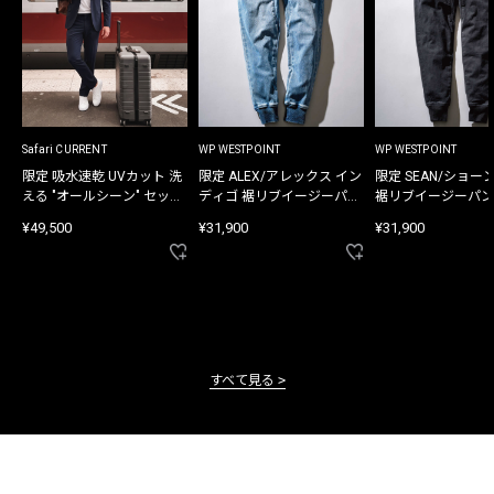
Safari CURRENT
WP WESTPOINT
WP WESTPOINT
限定 吸水速乾 UVカット 洗
限定 ALEX/アレックス イン
限定 SEAN/ショー
える "オールシーン" セット
ディゴ 裾リブイージーパン
裾リブイージーパン
アップ
ツ
¥49,500
¥31,900
¥31,900
すべて見る