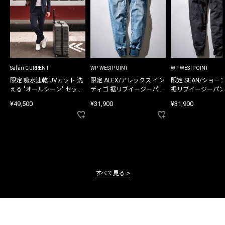
Safari CURRENT
WP WESTPOINT
WP WESTPOINT
限定 吸水速乾 UVカット 洗
限定 ALEX/アレックス イン
限定 SEAN/ショー
える "オールシーン" セット
ディゴ 裾リブイージーパン
裾リブイージーパン
アップ
ツ
¥49,500
¥31,900
¥31,900
すべて見る