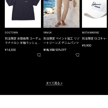
DOGTOWN
YANUK
MUTA MARINE
別注限定 水陸両用 コーデュ
別注限定 ペイント加工 リゾ
別注限定 ロゴキャ
ラナイロン 半袖ラッシュガ
ートジーンズ デニムパンツ
¥9,900
ード
¥14,300
¥18,150
50%OFF
すべて見る