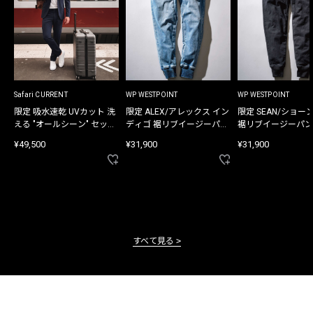
Safari CURRENT
WP WESTPOINT
WP WESTPOINT
限定 吸水速乾 UVカット 洗
限定 ALEX/アレックス イン
限定 SEAN/ショー
える "オールシーン" セット
ディゴ 裾リブイージーパン
裾リブイージーパン
アップ
ツ
¥49,500
¥31,900
¥31,900
すべて見る