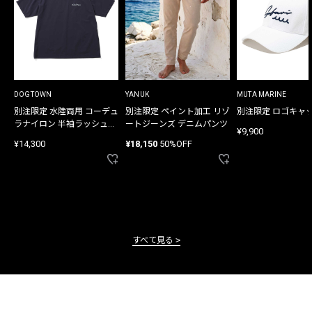
DOGTOWN
YANUK
MUTA MARINE
別注限定 水陸両用 コーデュ
別注限定 ペイント加工 リゾ
別注限定 ロゴキャ
ラナイロン 半袖ラッシュガ
ートジーンズ デニムパンツ
¥9,900
ード
¥14,300
¥18,150
50%OFF
すべて見る