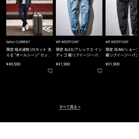
Safari CURRENT
WP WESTPOINT
WP WESTPOINT
限定 吸水速乾 UVカット 洗
限定 ALEX/アレックス イン
限定 SEAN/ショー
える "オールシーン" セット
ディゴ 裾リブイージーパン
裾リブイージーパン
アップ
ツ
¥49,500
¥31,900
¥31,900
すべて見る