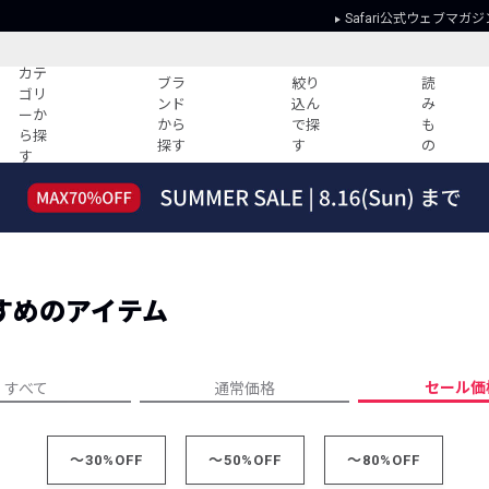
Safari公式ウェブマガジ
カテ
ブラ
絞り
読
ゴリ
ンド
込ん
み
ーか
から
で探
も
ら探
探す
す
の
す
読みもの
ガイド
ー
すべての記事
ショッピング
2026年のイチオシTシャツ！
初めての方
“WP”のイージーパンツを徹底解説&コ
Club Safari
ーデ紹介
すめのアイテム
よくある質問
HOTなコーデ TOP20
会社概要
ディネート
新ブランドご紹介！
会員利用規約
セール価
すべて
通常価格
人気記事ランキング
プライバシー
バイヤーズ レコメンド
特定商取引に
今週の別注アイテム
～30%OFF
～50%OFF
～80%OFF
ウィークリーコーデ