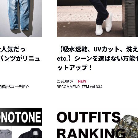
大人気だっ
【吸水速乾、UVカット、洗
ーパンツがリニュ
etc.】シーンを選ばない万能
ットアップ！
NEW
2026.08.07
底解説&コーデ紹介
RECOMMEND ITEM vol.334