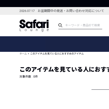
2026.07.17 お盆期間中の発送・お問い合わせ対応について
アイテム
スペシャル
カテゴリーから探す
スペシャルフィーチャ
ホーム
このアイテムを見ている人におすすめのアイテム
ブランドから探す
特集記事
絞り込んで探す
このアイテムを見ている人におす
新着アイテム
コーディネート
編集部のおすすめアイテム
対象件数 :
0
件
編集部のおすすめコー
ランキング
雑誌・カタログ掲載アイテム
セール