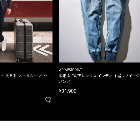
WP WESTPOINT
ト 洗える "オールシーン" セ
限定 ALEX/アレックス インディゴ 裾リブイー
パンツ
¥31,900