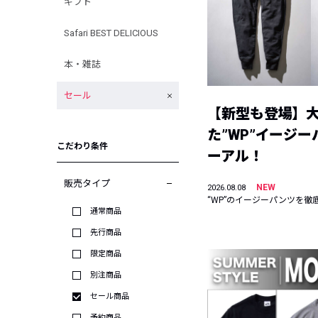
ギフト
Safari BEST DELICIOUS
本・雑誌
セール
【新型も登場】
た”WP”イージ
こだわり条件
ーアル！
販売タイプ
NEW
2026.08.08
“WP”のイージーパンツを徹
通常商品
先行商品
限定商品
別注商品
セール商品
予約商品