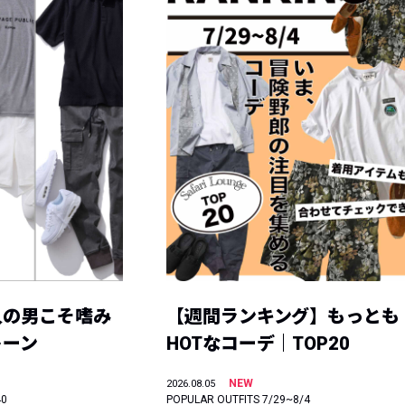
人の男こそ嗜み
【週間ランキング】もっとも
トーン
HOTなコーデ｜TOP20
NEW
2026.08.05
40
POPULAR OUTFITS 7/29~8/4