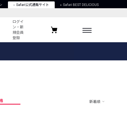
ン
Safari公式通販サイト
Safari BEST DELICIOUS
ログイ
ン・新
規会員
登録
ログイン・新規会員登録
お気に入りアイテム
ガイド
お気に入りブランド
お気に入り記事
最近チェックしたアイテム
格
新着順
ポリシー
関する法律