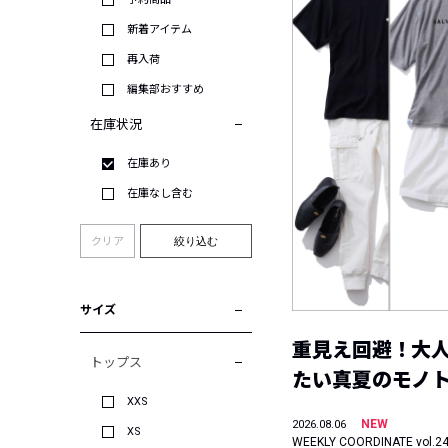
新着アイテム
再入荷
編集部おすすめ
在庫状況
在庫あり
在庫なし含む
クリア
絞り込む
サイズ
重見え回避！大
トップス
たい真夏のモノ
XXS
NEW
2026.08.06
XS
WEEKLY COORDINATE vol.2