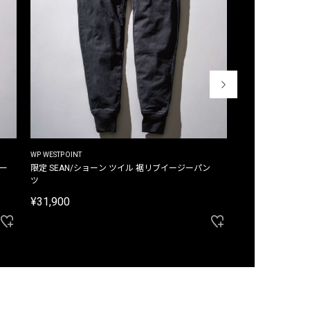
WP WESTPOINT
WP WESTPOINT
ジー
限定 SEAN/ショーン ツイル 裾リブイージーパン
限定 DAVID/デイヴィッド インデ
ツ
イージーパンツ
¥31,900
¥33,000