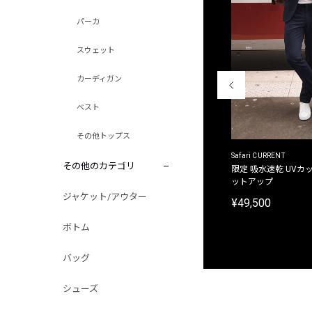
パーカ
スウェット
カーディガン
ベスト
その他トップス
ACANTHUS
Safari CURRENT
その他のカテゴリ
別注限定 フード付き チェックシャツジャケット
限定 吸水速乾 UVカッ
ットアップ
¥31,900
ジャケット/アウター
¥49,500
ボトム
バッグ
シューズ