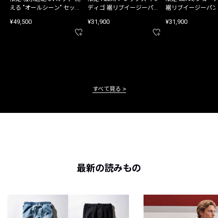
える "オールシーン" セット
ディゴ 裾リブイージーパン
裾リブイージーパン
アップ
ツ
¥49,500
¥31,900
¥31,900
すべて見る
最新の読みもの