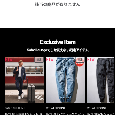
該当の商品がありません
Exclusive Item
Safari Loungeでしか買えない限定アイテム
NEW
NEW
NEW
限定
限定
Safari CURRENT
WP WESTPOINT
WP WESTPOINT
限定 吸水速乾 UVカット 洗
限定 ALEX/アレックス イン
限定 SEAN/ショー