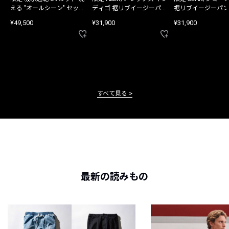
える "オールシーン" セット
ディゴ 裾リブイージーパン
裾リブイージーパン
アップ
ツ
¥49,500
¥31,900
¥31,900
すべて見る
最新の読みもの