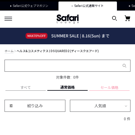
Safari公式ウェブマガジン
Safari公式通販サイト
Sa
ホーム
ヘルス&コスメティクス | DSQUARED2 (ディースクエアード)
対象件数 : 0件
通常価格
すべて
セール価格
絞り込み
人気順
0 件