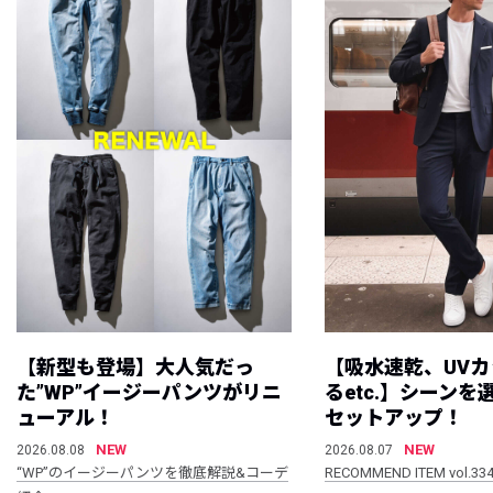
【新型も登場】大人気だっ
【吸水速乾、UV
た”WP”イージーパンツがリニ
るetc.】シーン
ューアル！
セットアップ！
NEW
NEW
2026.08.08
2026.08.07
“WP”のイージーパンツを徹底解説&コーデ
RECOMMEND ITEM vol.33