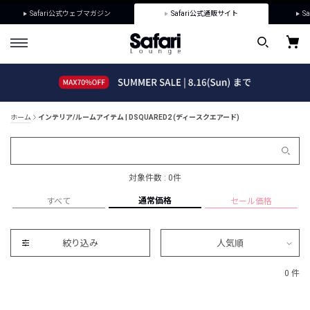
Safari公式ウェブマガジン
Safari公式通販サイト
Sa
ホーム
インテリア/ルームアイテム | DSQUARED2 (ディースクエアード)
対象件数 : 0件
通常価格
すべて
セール価格
絞り込み
人気順
0 件