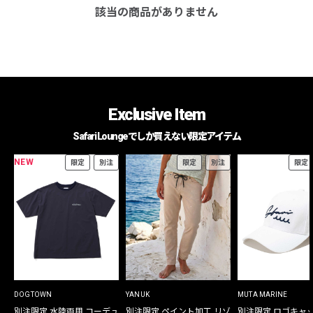
該当の商品がありません
Exclusive Item
Safari Loungeでしか買えない限定アイテム
NEW
限定
別注
限定
別注
限定
DOGTOWN
YANUK
MUTA MARINE
別注限定 水陸両用 コーデュ
別注限定 ペイント加工 リゾ
別注限定 ロゴキャ