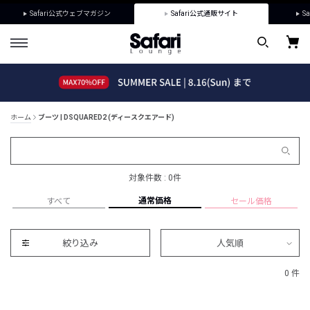
Safari公式ウェブマガジン
Safari公式通販サイト
Sa
ホーム
ブーツ | DSQUARED2 (ディースクエアード)
対象件数 : 0件
通常価格
すべて
セール価格
絞り込み
人気順
0 件