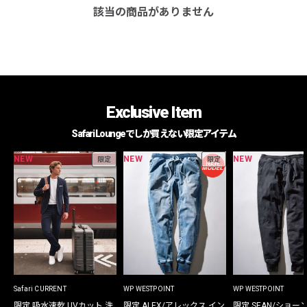
該当の商品がありません
Exclusive Item
Safari Loungeでしか買えない限定アイテム
NEW
NEW
NEW
限定
限定
Safari CURRENT
WP WESTPOINT
WP WESTPOINT
限定 吸水速乾 UVカット 洗
限定 ALEX/アレックス イン
限定 SEAN/ショー