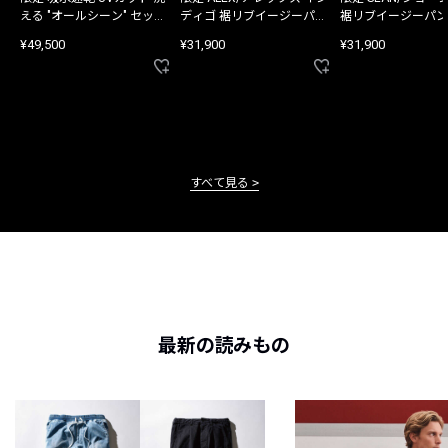
える "オールシーン" セット
ディゴ 裾リブイージーパン
裾リブイージーパン
アップ
ツ
¥49,500
¥31,900
¥31,900
すべて見る
最新の読みもの