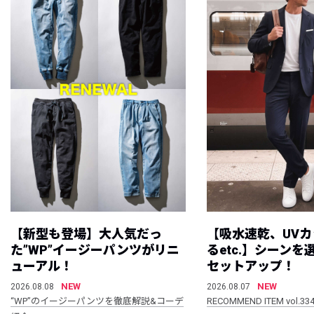
【新型も登場】大人気だっ
【吸水速乾、UV
た”WP”イージーパンツがリニ
るetc.】シーン
ューアル！
セットアップ！
NEW
NEW
2026.08.08
2026.08.07
“WP”のイージーパンツを徹底解説&コーデ
RECOMMEND ITEM vol.33