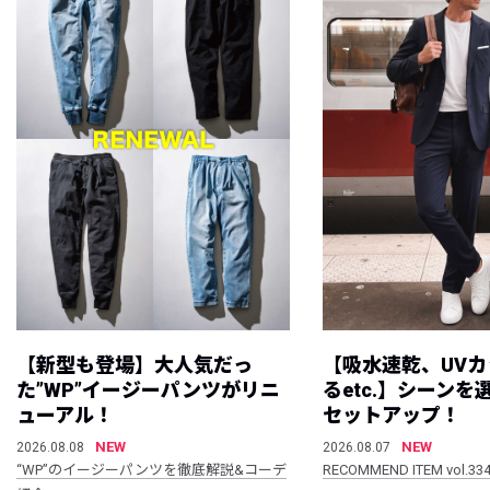
【新型も登場】大人気だっ
【吸水速乾、UV
た”WP”イージーパンツがリニ
るetc.】シーン
ューアル！
セットアップ！
NEW
NEW
2026.08.08
2026.08.07
“WP”のイージーパンツを徹底解説&コーデ
RECOMMEND ITEM vol.33