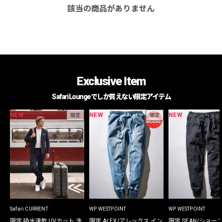
該当の商品がありません
Exclusive Item
Safari Loungeでしか買えない限定アイテム
NEW
NEW
NEW
限定
限定
Safari CURRENT
WP WESTPOINT
WP WESTPOINT
限定 吸水速乾 UVカット 洗
限定 ALEX/アレックス イン
限定 SEAN/ショー