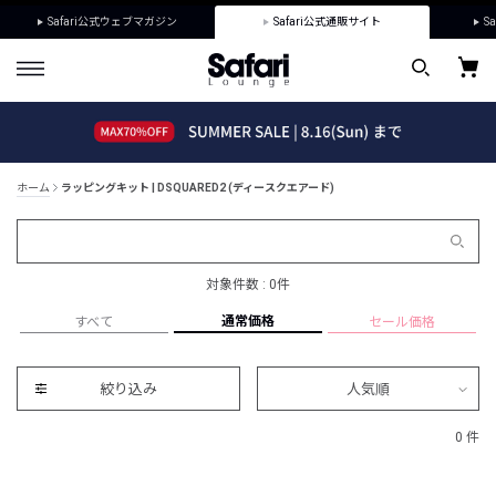
Safari公式ウェブマガジン
Safari公式通販サイト
Sa
ホーム
ラッピングキット | DSQUARED2 (ディースクエアード)
対象件数 : 0件
通常価格
すべて
セール価格
絞り込み
人気順
0 件