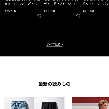
える "オールシーン" セット
ディゴ 裾リブイージーパン
裾リブイージーパン
アップ
ツ
¥49,500
¥31,900
¥31,900
すべて見る
最新の読みもの