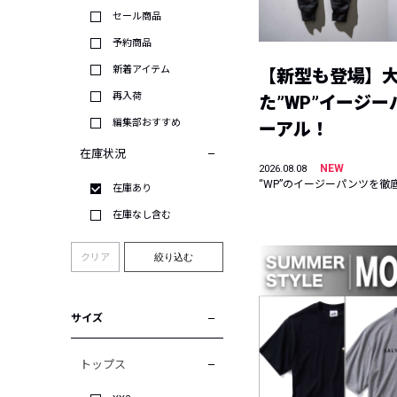
セール商品
予約商品
新着アイテム
【新型も登場】
再入荷
た”WP”イージ
編集部おすすめ
ーアル！
在庫状況
NEW
2026.08.08
“WP”のイージーパンツを徹
在庫あり
在庫なし含む
クリア
絞り込む
サイズ
トップス