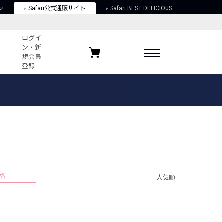
ン
Safari公式通販サイト
Safari BEST DELICIOUS
ログイ
ン・新
規会員
登録
ログイン・新規会員登録
お気に入りアイテム
ガイド
お気に入りブランド
お気に入り記事
最近チェックしたアイテム
格
人気順
ポリシー
関する法律