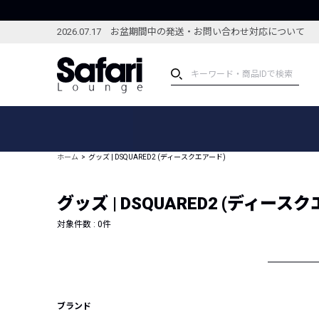
2026.07.17 お盆期間中の発送・お問い合わせ対応について
アイテム
スペシャル
カテゴリーから探す
スペシャルフィーチャ
ホーム
グッズ | DSQUARED2 (ディースクエアード)
ブランドから探す
特集記事
絞り込んで探す
グッズ | DSQUARED2 (ディース
新着アイテム
コーディネート
編集部のおすすめアイテム
対象件数 :
0
件
編集部のおすすめコー
ランキング
雑誌・カタログ掲載アイテム
セール
ブランド