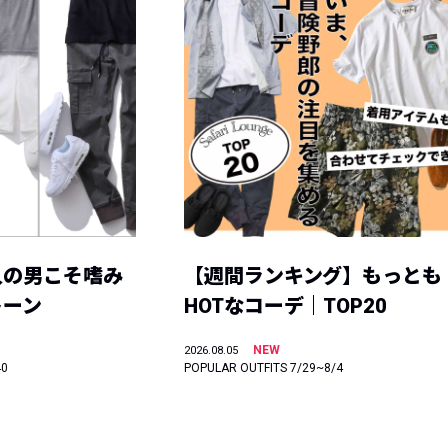
人の男こそ嗜み
【週間ランキング】もっとも
トーン
HOTなコーデ｜TOP20
NEW
2026.08.05
40
POPULAR OUTFITS 7/29~8/4