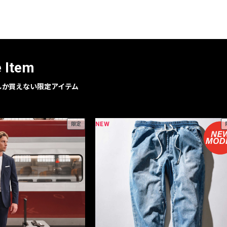
レコメンドアイテム
ピックアップアイテム
フォーカスブランド
セールおすすめアイテム
e Item
人気アイテム TOP 15
geでしか買えない限定アイテム
NEW
限定