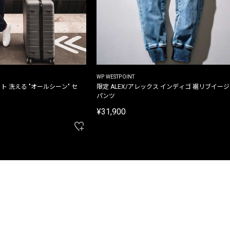
WP WESTPOINT
ト 洗える "オールシーン" セ
限定 ALEX/アレックス インディゴ 裾リブイー
パンツ
¥31,900