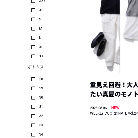
XXS
XS
S
M
L
XL
XXL
ボトムス
28
重見え回避！大
29
たい真夏のモノ
30
31
NEW
2026.08.06
WEEKLY COORDINATE vol.2
32
33
34