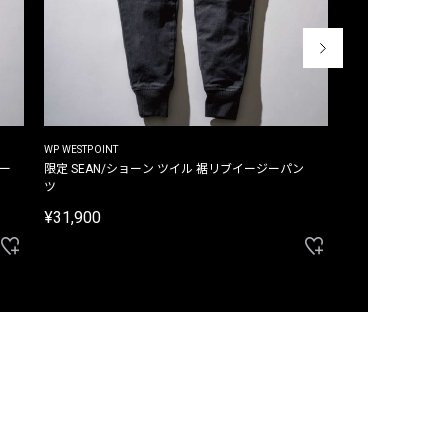
WP WESTPOINT
WP WESTPOINT
ジー
限定 SEAN/ショーン ツイル 裾リブイージーパン
限定 DAVID/デイヴィッド インデ
ツ
イージーパンツ
¥31,900
¥33,000