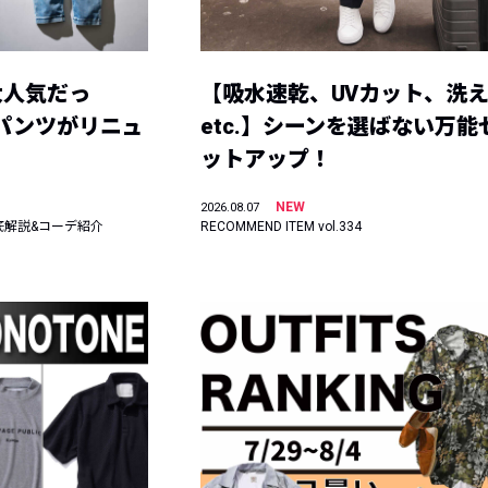
大人気だっ
【吸水速乾、UVカット、洗
ーパンツがリニュ
etc.】シーンを選ばない万能
ットアップ！
NEW
2026.08.07
底解説&コーデ紹介
RECOMMEND ITEM vol.334