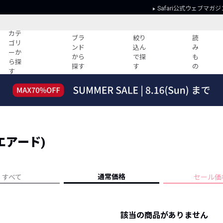
Safari公式ウェブマガジ
カテ
ブラ
絞り
読
ゴリ
ンド
込ん
み
ーか
から
で探
も
ら探
探す
す
の
す
読みもの
ガイド
ー
すべての記事
ショッピング
2026年のイチオシTシャツ！
初めての方
“WP”のイージーパンツを徹底解説&コ
Club Safari
ーデ紹介
クエアード)
よくある質問
HOTなコーデ TOP20
会社概要
ディネート
新ブランドご紹介！
会員利用規約
通常価格
すべて
セール価
人気記事ランキング
プライバシー
バイヤーズ レコメンド
特定商取引に
今週の別注アイテム
該当の商品がありません
ウィークリーコーデ