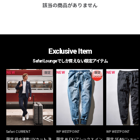
該当の商品がありません
Exclusive Item
Safari Loungeでしか買えない限定アイテム
NEW
NEW
NEW
限定
限定
Safari CURRENT
WP WESTPOINT
WP WESTPOINT
限定 吸水速乾 UVカット 洗
限定 ALEX/アレックス イン
限定 SEAN/ショー