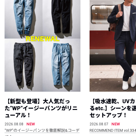
【新型も登場】大人気だっ
【吸水速乾、UV
た”WP”イージーパンツがリニ
るetc.】シーン
ューアル！
セットアップ！
NEW
NEW
2026.08.08
2026.08.07
“WP”のイージーパンツを徹底解説&コーデ
RECOMMEND ITEM vol.33