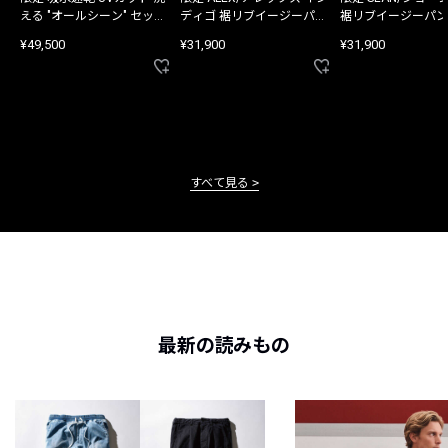
える "オールシーン" セット
ディゴ 裾リブイージーパン
裾リブイージーパン
アップ
ツ
¥49,500
¥31,900
¥31,900
すべて見る
最新の読みもの