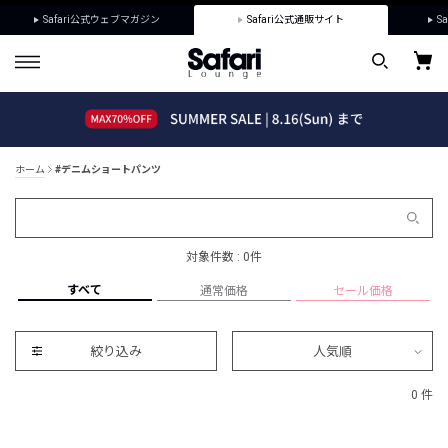
Safari公式ウェブマガジン
Safari公式通販サイト
Sa
ホーム
#デニムショートパンツ
対象件数 : 0件
すべて
通常価格
セール価格
絞り込み
人気順
0 件