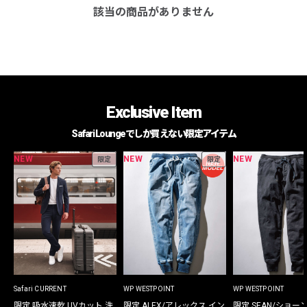
該当の商品がありません
Exclusive Item
Safari Loungeでしか買えない限定アイテム
NEW
NEW
NEW
限定
限定
Safari CURRENT
WP WESTPOINT
WP WESTPOINT
限定 吸水速乾 UVカット 洗
限定 ALEX/アレックス イン
限定 SEAN/ショー