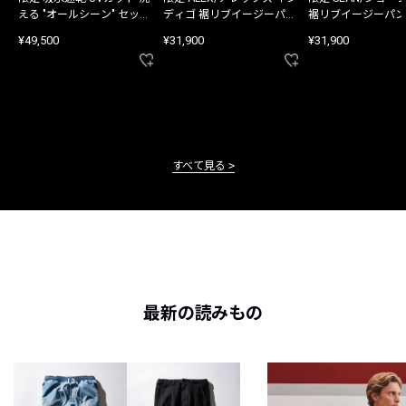
える "オールシーン" セット
ディゴ 裾リブイージーパン
裾リブイージーパン
アップ
ツ
¥49,500
¥31,900
¥31,900
すべて見る
最新の読みもの