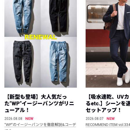
【新型も登場】大人気だっ
【吸水速乾、UV
た”WP”イージーパンツがリニ
るetc.】シーン
ューアル！
セットアップ！
NEW
NEW
2026.08.08
2026.08.07
“WP”のイージーパンツを徹底解説&コーデ
RECOMMEND ITEM vol.33