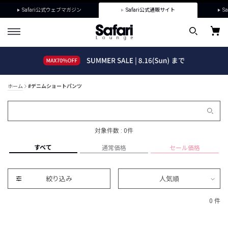
Safari公式ウェブマガジン
Safari公式通販サイト
Sa
ホーム
#デニムショートパンツ
対象件数 : 0件
すべて
通常価格
セール価格
絞り込み
人気順
0 件