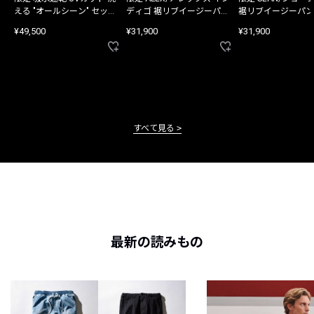
える "オールシーン" セット
ディゴ 裾リブイージーパン
裾リブイージーパン
アップ
ツ
¥49,500
¥31,900
¥31,900
すべて見る
最新の読みもの