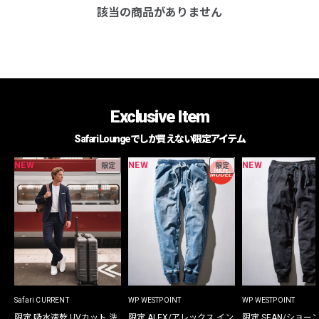
該当の商品がありません
Exclusive Item
Safari Loungeでしか買えない限定アイテム
NEW
NEW
NEW
限定
限定
Safari CURRENT
WP WESTPOINT
WP WESTPOINT
限定 吸水速乾 UVカット 洗
限定 ALEX/アレックス イン
限定 SEAN/ショー