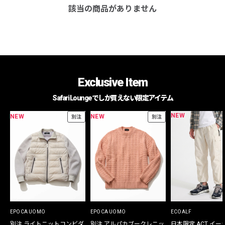
該当の商品がありません
Exclusive Item
Safari Loungeでしか買えない限定アイテム
NEW
NEW
NEW
別注
別注
EPOCA UOMO
EPOCA UOMO
ECOALF
別注 ライトニットコンビダ
別注 アルパカブークレニッ
日本限定 ACT イー