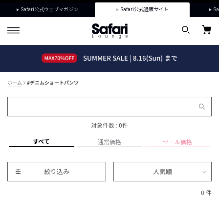
Safari公式ウェブマガジン
Safari公式通販サイト
Sa
ホーム
#デニムショートパンツ
対象件数 : 0件
すべて
通常価格
セール価格
絞り込み
人気順
0 件