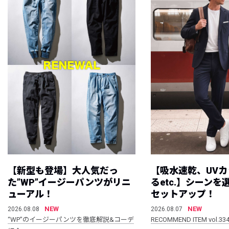
【新型も登場】大人気だっ
【吸水速乾、UV
た”WP”イージーパンツがリニ
るetc.】シーン
ューアル！
セットアップ！
NEW
NEW
2026.08.08
2026.08.07
“WP”のイージーパンツを徹底解説&コーデ
RECOMMEND ITEM vol.33