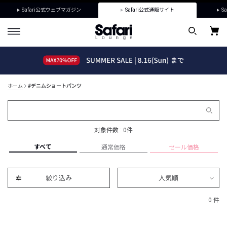
Safari公式ウェブマガジン
Safari公式通販サイト
Sa
ホーム
#デニムショートパンツ
対象件数 : 0件
すべて
通常価格
セール価格
絞り込み
人気順
0 件