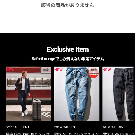
該当の商品がありません
Exclusive Item
Safari Loungeでしか買えない限定アイテム
NEW
NEW
NEW
限定
限定
Safari CURRENT
WP WESTPOINT
WP WESTPOINT
限定 吸水速乾 UVカット 洗
限定 ALEX/アレックス イン
限定 SEAN/ショー