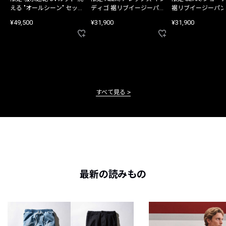
える "オールシーン" セット
ディゴ 裾リブイージーパン
裾リブイージーパン
アップ
ツ
¥49,500
¥31,900
¥31,900
すべて見る
最新の読みもの