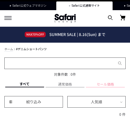
Safari公式ウェブマガジン
Safari公式通販サイト
Sa
ホーム
#デニムショートパンツ
対象件数 : 0件
すべて
通常価格
セール価格
絞り込み
人気順
0 件