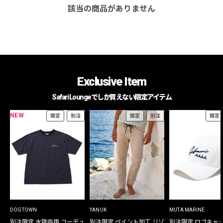
該当の商品がありません
Exclusive Item
Safari Loungeでしか買えない限定アイテム
NEW
限定
別注
限定
別注
限定
DOGTOWN
YANUK
MUTA MARINE
別注限定 水陸両用 コーデュ
別注限定 ペイント加工 リゾ
別注限定 ロゴキャ