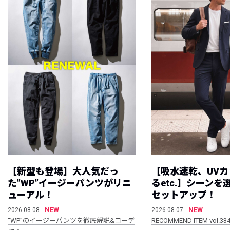
【新型も登場】大人気だっ
【吸水速乾、UV
た”WP”イージーパンツがリニ
るetc.】シーン
ューアル！
セットアップ！
NEW
NEW
2026.08.08
2026.08.07
“WP”のイージーパンツを徹底解説&コーデ
RECOMMEND ITEM vol.33