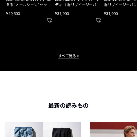
える "オールシーン" セット
ディゴ 裾リブイージーパン
裾リブイージーパン
アップ
ツ
¥49,500
¥31,900
¥31,900
すべて見る
最新の読みもの