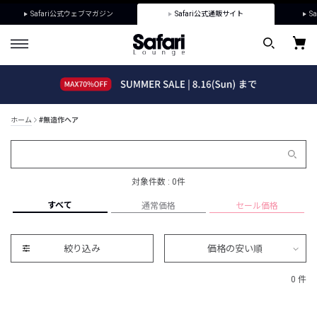
Safari公式ウェブマガジン
Safari公式通販サイト
Sa
ホーム
#無造作ヘア
対象件数 : 0件
すべて
通常価格
セール価格
絞り込み
価格の安い順
0 件