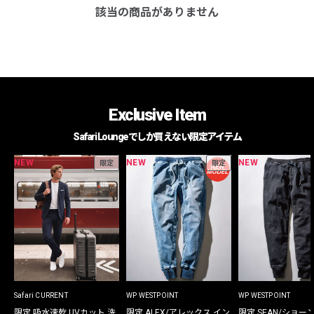
該当の商品がありません
Exclusive Item
Safari Loungeでしか買えない限定アイテム
NEW
NEW
NEW
限定
限定
Safari CURRENT
WP WESTPOINT
WP WESTPOINT
限定 吸水速乾 UVカット 洗
限定 ALEX/アレックス イン
限定 SEAN/ショー