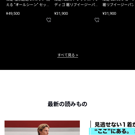
える "オールシーン" セット
ディゴ 裾リブイージーパン
裾リブイージーパン
アップ
ツ
¥49,500
¥31,900
¥31,900
すべて見る
最新の読みもの