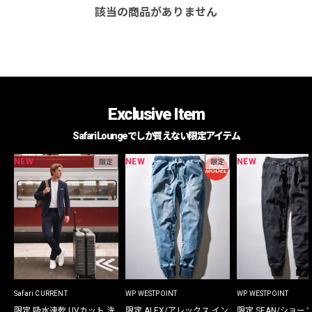
該当の商品がありません
Exclusive Item
Safari Loungeでしか買えない限定アイテム
NEW
NEW
NEW
限定
限定
Safari CURRENT
WP WESTPOINT
WP WESTPOINT
限定 吸水速乾 UVカット 洗
限定 ALEX/アレックス イン
限定 SEAN/ショー