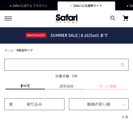
Safari公式ウェブマガジン
Safari公式通販サイト
Sa
ホーム
#無造作ヘア
対象件数 : 0件
すべて
通常価格
セール価格
絞り込み
価格の安い順
0 件