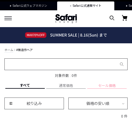
Safari公式ウェブマガジン
Safari公式通販サイト
Sa
ホーム
#無造作ヘア
対象件数 : 0件
すべて
通常価格
セール価格
絞り込み
価格の安い順
0 件