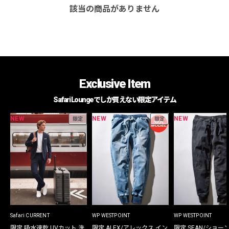
該当の商品がありません
Exclusive Item
Safari Loungeでしか買えない限定アイテム
NEW
NEW
NEW
限定
限定
Safari CURRENT
WP WESTPOINT
WP WESTPOINT
限定 吸水速乾 UVカット 洗
限定 ALEX/アレックス イン
限定 SEAN/ショー