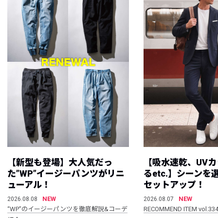
【新型も登場】大人気だっ
【吸水速乾、UV
た”WP”イージーパンツがリニ
るetc.】シーン
ューアル！
セットアップ！
NEW
NEW
2026.08.08
2026.08.07
“WP”のイージーパンツを徹底解説&コーデ
RECOMMEND ITEM vol.33