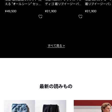
える "オールシーン" セット
ディゴ 裾リブイージーパン
裾リブイージーパン
アップ
ツ
¥49,500
¥31,900
¥31,900
すべて見る
最新の読みもの